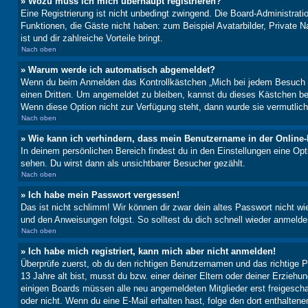
» Wozu muss ich mich überhaupt registrieren?
Eine Registrierung ist nicht unbedingt zwingend. Die Board-Administratio
Funktionen, die Gäste nicht haben: zum Beispiel Avatarbilder, Private Na
ist und dir zahlreiche Vorteile bringt.
Nach oben
» Warum werde ich automatisch abgemeldet?
Wenn du beim Anmelden das Kontrollkästchen „Mich bei jedem Besuch au
einen Dritten. Um angemeldet zu bleiben, kannst du dieses Kästchen be
Wenn diese Option nicht zur Verfügung steht, dann wurde sie vermutlich
Nach oben
» Wie kann ich verhindern, dass mein Benutzername in der Online-
In deinem persönlichen Bereich findest du in den Einstellungen eine Op
sehen. Du wirst dann als unsichtbarer Besucher gezählt.
Nach oben
» Ich habe mein Passwort vergessen!
Das ist nicht schlimm! Wir können dir zwar dein altes Passwort nicht w
und den Anweisungen folgst. So solltest du dich schnell wieder anmeld
Nach oben
» Ich habe mich registriert, kann mich aber nicht anmelden!
Überprüfe zuerst, ob du den richtigen Benutzernamen und das richtige
13 Jahre alt bist, musst du bzw. einer deiner Eltern oder deiner Erziehu
einigen Boards müssen alle neu angemeldeten Mitglieder erst freigeschalt
oder nicht. Wenn du eine E-Mail erhalten hast, folge den dort enthalte