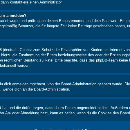
 dann kontaktiere einen Administrator.
 mehr anmelden?!
ugesandt wurde und prüfe dann deinen Benutzernamen und dein Passwort. Es ka
egelmäßig Benutzer, die für längere Zeit keine Beiträge geschrieben haben, u
 (deutsch: Gesetz zum Schutz der Privatsphäre von Kindern im Internet von 
hierzu die Zustimmung der Eltern beziehungsweise des oder der Erziehungsber
einen rechtlichen Beistand zu Rate. Bitte beachte, dass das phpBB-Team keine 
n behandelt werden.
u dich anmelden möchtest, von der Board-Administration gesperrt wurde. Die
 wende dich an die Board-Administration.
lt hat und die dafür sorgen, dass du im Forum angemeldet bleibst. Außerdem 
 der An- oder Abmeldung hast, kann es helfen, wenn du die Cookies des Board