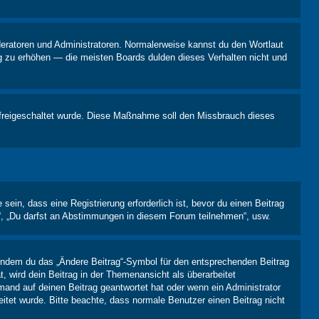
oderatoren und Administratoren. Normalerweise kannst du den Wortlaut
ng zu erhöhen — die meisten Boards dulden dieses Verhalten nicht und
on freigeschaltet wurde. Diese Maßnahme soll den Missbrauch dieses
in, dass eine Registrierung erforderlich ist, bevor du einen Beitrag
n“, „Du darfst an Abstimmungen in diesem Forum teilnehmen“, usw.
, indem du das „Ändere Beitrag“-Symbol für den entsprechenden Beitrag
t, wird dein Beitrag in der Themenansicht als überarbeitet
mand auf deinen Beitrag geantwortet hat oder wenn ein Administrator
beitet wurde. Bitte beachte, dass normale Benutzer einen Beitrag nicht