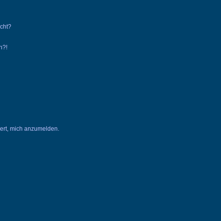
ucht?
n?!
dert, mich anzumelden.