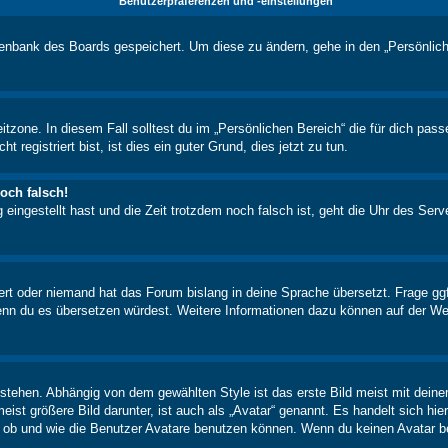
Benutzerpräferenzen und -einstellungen
atenbank des Boards gespeichert. Um diese zu ändern, gehe in den „Persönlich
itzone. In diesem Fall solltest du im „Persönlichen Bereich“ die für dich pass
registriert bist, ist dies ein guter Grund, dies jetzt zu tun.
och falsch!
 eingestellt hast und die Zeit trotzdem noch falsch ist, geht die Uhr des Serv
iert oder niemand hat das Forum bislang in deine Sprache übersetzt. Frage ggf
n, wenn du es übersetzen würdest. Weitere Informationen dazu können auf der
stehen. Abhängig von dem gewählten Style ist das erste Bild meist mit deine
st größere Bild darunter, ist auch als „Avatar“ genannt. Es handelt sich hie
, ob und wie die Benutzer Avatare benutzen können. Wenn du keinen Avatar be