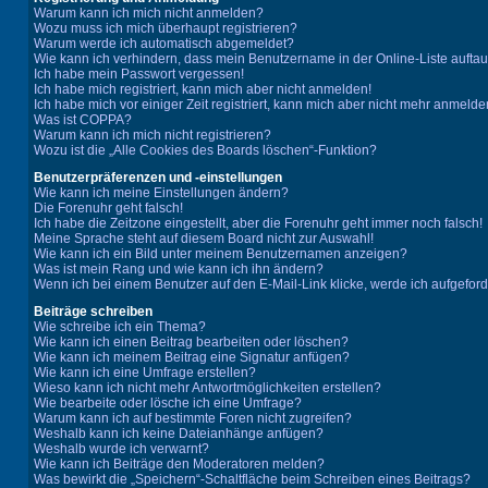
Warum kann ich mich nicht anmelden?
Wozu muss ich mich überhaupt registrieren?
Warum werde ich automatisch abgemeldet?
Wie kann ich verhindern, dass mein Benutzername in der Online-Liste aufta
Ich habe mein Passwort vergessen!
Ich habe mich registriert, kann mich aber nicht anmelden!
Ich habe mich vor einiger Zeit registriert, kann mich aber nicht mehr anmelde
Was ist COPPA?
Warum kann ich mich nicht registrieren?
Wozu ist die „Alle Cookies des Boards löschen“-Funktion?
Benutzerpräferenzen und -einstellungen
Wie kann ich meine Einstellungen ändern?
Die Forenuhr geht falsch!
Ich habe die Zeitzone eingestellt, aber die Forenuhr geht immer noch falsch!
Meine Sprache steht auf diesem Board nicht zur Auswahl!
Wie kann ich ein Bild unter meinem Benutzernamen anzeigen?
Was ist mein Rang und wie kann ich ihn ändern?
Wenn ich bei einem Benutzer auf den E-Mail-Link klicke, werde ich aufgefor
Beiträge schreiben
Wie schreibe ich ein Thema?
Wie kann ich einen Beitrag bearbeiten oder löschen?
Wie kann ich meinem Beitrag eine Signatur anfügen?
Wie kann ich eine Umfrage erstellen?
Wieso kann ich nicht mehr Antwortmöglichkeiten erstellen?
Wie bearbeite oder lösche ich eine Umfrage?
Warum kann ich auf bestimmte Foren nicht zugreifen?
Weshalb kann ich keine Dateianhänge anfügen?
Weshalb wurde ich verwarnt?
Wie kann ich Beiträge den Moderatoren melden?
Was bewirkt die „Speichern“-Schaltfläche beim Schreiben eines Beitrags?