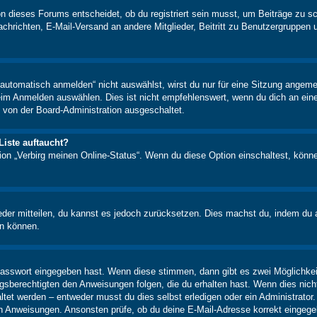
n dieses Forums entscheidet, ob du registriert sein musst, um Beiträge zu schre
chrichten, E-Mail-Versand an andere Mitglieder, Beitritt zu Benutzergruppen u
tomatisch anmelden“ nicht auswählst, wirst du nur für eine Sitzung angeme
im Anmelden auswählen. Dies ist nicht empfehlenswert, wenn du dich an einem
 von der Board-Administration ausgeschaltet.
Liste auftaucht?
tion „Verbirg meinen Online-Status“. Wenn du diese Option einschaltest, könn
ieder mitteilen, du kannst es jedoch zurücksetzen. Dies machst du, indem du
en können.
 Passwort eingegeben hast. Wenn diese stimmen, dann gibt es zwei Möglichk
ngsberechtigten den Anweisungen folgen, die du erhalten hast. Wenn dies nicht 
et werden – entweder musst du dies selbst erledigen oder ein Administrator. Be
nen Anweisungen. Ansonsten prüfe, ob du deine E-Mail-Adresse korrekt eingeg