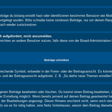
träge du bislang erstellt hast oder identifizieren bestimmte Benutzer wie M
festgelegt wurden. Bitte schreibe keine sinnlosen Beiträge, nur um deinen Ra
fach wieder zurücksetzen.
ch aufgefordert, mich anzumelden.
achrichten an andere Benutzer nutzen, falls diese von der Board-Administrati
Beiträge schreiben
chende Symbol, entweder in der Foren- oder der Beitragsansicht. Es könnte se
 und der Beitragsansicht aufgelistet. Z. B. „Du darfst neue Themen erstelle
igenen Beiträge bearbeiten oder löschen. Du kannst einen Beitrag bearbeiten
ner Erstellung möglich. Wenn bereits jemand auf deinen Beitrag geantwortet ha
t der Bearbeitungen angezeigt. Dieser Hinweis erscheint nicht, wenn noch nie
ls sie es für nötig halten, eine Notiz hinterlassen, warum dein Beitrag überar