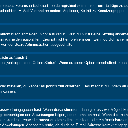
n dieses Forums entscheidet, ob du registriert sein musst, um Beiträge zu schre
chrichten, E-Mail-Versand an andere Mitglieder, Beitritt zu Benutzergruppen u
tomatisch anmelden“ nicht auswählst, wirst du nur für eine Sitzung angeme
im Anmelden auswählen. Dies ist nicht empfehlenswert, wenn du dich an einem
 von der Board-Administration ausgeschaltet.
Liste auftaucht?
tion „Verbirg meinen Online-Status“. Wenn du diese Option einschaltest, könn
ieder mitteilen, du kannst es jedoch zurücksetzen. Dies machst du, indem du
en können.
 Passwort eingegeben hast. Wenn diese stimmen, dann gibt es zwei Möglichk
ngsberechtigten den Anweisungen folgen, die du erhalten hast. Wenn dies nicht 
et werden – entweder musst du dies selbst erledigen oder ein Administrator. Be
nen Anweisungen. Ansonsten prüfe, ob du deine E-Mail-Adresse korrekt eingeg