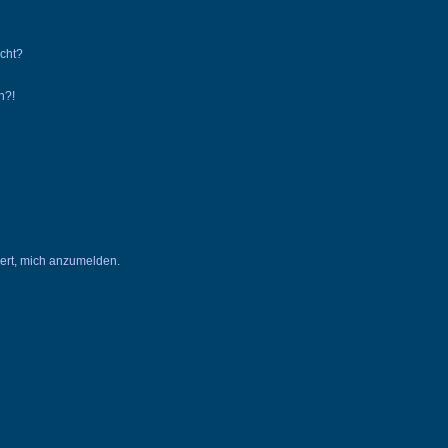
ucht?
n?!
dert, mich anzumelden.