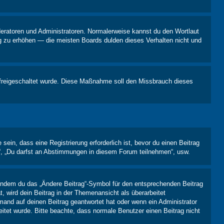
oderatoren und Administratoren. Normalerweise kannst du den Wortlaut
ng zu erhöhen — die meisten Boards dulden dieses Verhalten nicht und
on freigeschaltet wurde. Diese Maßnahme soll den Missbrauch dieses
in, dass eine Registrierung erforderlich ist, bevor du einen Beitrag
n“, „Du darfst an Abstimmungen in diesem Forum teilnehmen“, usw.
, indem du das „Ändere Beitrag“-Symbol für den entsprechenden Beitrag
t, wird dein Beitrag in der Themenansicht als überarbeitet
mand auf deinen Beitrag geantwortet hat oder wenn ein Administrator
beitet wurde. Bitte beachte, dass normale Benutzer einen Beitrag nicht