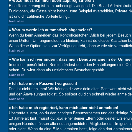
» Wozu muss ich mich überhaupt registrieren?
Eine Registrierung ist nicht unbedingt zwingend. Die Board-Administratio
Funktionen, die Gäste nicht haben: zum Beispiel Avatarbilder, Private Na
ist und dir zahlreiche Vorteile bringt.
Nach oben
» Warum werde ich automatisch abgemeldet?
Wenn du beim Anmelden das Kontrollkästchen „Mich bei jedem Besuch au
einen Dritten. Um angemeldet zu bleiben, kannst du dieses Kästchen be
Wenn diese Option nicht zur Verfügung steht, dann wurde sie vermutlich
Nach oben
» Wie kann ich verhindern, dass mein Benutzername in der Online-
In deinem persönlichen Bereich findest du in den Einstellungen eine Op
sehen. Du wirst dann als unsichtbarer Besucher gezählt.
Nach oben
» Ich habe mein Passwort vergessen!
Das ist nicht schlimm! Wir können dir zwar dein altes Passwort nicht w
und den Anweisungen folgst. So solltest du dich schnell wieder anmeld
Nach oben
» Ich habe mich registriert, kann mich aber nicht anmelden!
Überprüfe zuerst, ob du den richtigen Benutzernamen und das richtige
13 Jahre alt bist, musst du bzw. einer deiner Eltern oder deiner Erziehu
einigen Boards müssen alle neu angemeldeten Mitglieder erst freigeschalt
oder nicht. Wenn du eine E-Mail erhalten hast, folge den dort enthalte