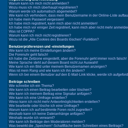
Warum kann ich mich nicht anmelden?
Wozu muss ich mich überhaupt registrieren?
Warum werde ich automatisch abgemeldet?
Wie kann ich verhindern, dass mein Benutzername in der Online-Liste aufta
Ich habe mein Passwort vergessen!
Ich habe mich registriert, kann mich aber nicht anmelden!
Ich habe mich vor einiger Zeit registriert, kann mich aber nicht mehr anmelde
Was ist COPPA?
Warum kann ich mich nicht registrieren?
Wozu ist die „Alle Cookies des Boards löschen“-Funktion?
Benutzerpräferenzen und -einstellungen
Wie kann ich meine Einstellungen ändern?
Die Forenuhr geht falsch!
Ich habe die Zeitzone eingestellt, aber die Forenuhr geht immer noch falsch!
Meine Sprache steht auf diesem Board nicht zur Auswahl!
Wie kann ich ein Bild unter meinem Benutzernamen anzeigen?
Was ist mein Rang und wie kann ich ihn ändern?
Wenn ich bei einem Benutzer auf den E-Mail-Link klicke, werde ich aufgefor
Beiträge schreiben
Wie schreibe ich ein Thema?
Wie kann ich einen Beitrag bearbeiten oder löschen?
Wie kann ich meinem Beitrag eine Signatur anfügen?
Wie kann ich eine Umfrage erstellen?
Wieso kann ich nicht mehr Antwortmöglichkeiten erstellen?
Wie bearbeite oder lösche ich eine Umfrage?
Warum kann ich auf bestimmte Foren nicht zugreifen?
Weshalb kann ich keine Dateianhänge anfügen?
Weshalb wurde ich verwarnt?
Wie kann ich Beiträge den Moderatoren melden?
Was bewirkt die „Speichern“-Schaltfläche beim Schreiben eines Beitrags?