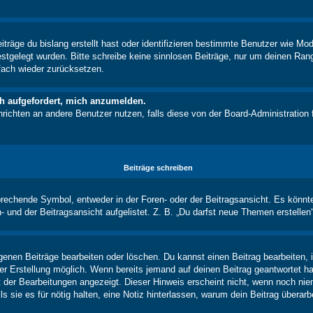
träge du bislang erstellt hast oder identifizieren bestimmte Benutzer wie M
festgelegt wurden. Bitte schreibe keine sinnlosen Beiträge, nur um deinen Ra
fach wieder zurücksetzen.
ch aufgefordert, mich anzumelden.
achrichten an andere Benutzer nutzen, falls diese von der Board-Administrati
Beiträge schreiben
chende Symbol, entweder in der Foren- oder der Beitragsansicht. Es könnte se
 und der Beitragsansicht aufgelistet. Z. B. „Du darfst neue Themen erstelle
igenen Beiträge bearbeiten oder löschen. Du kannst einen Beitrag bearbeiten
ner Erstellung möglich. Wenn bereits jemand auf deinen Beitrag geantwortet ha
t der Bearbeitungen angezeigt. Dieser Hinweis erscheint nicht, wenn noch nie
ls sie es für nötig halten, eine Notiz hinterlassen, warum dein Beitrag überar