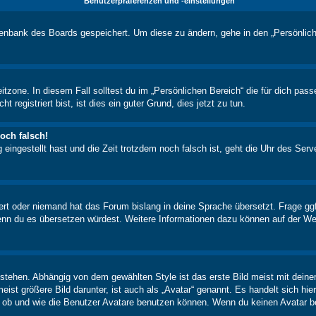
Benutzerpräferenzen und -einstellungen
atenbank des Boards gespeichert. Um diese zu ändern, gehe in den „Persönlich
itzone. In diesem Fall solltest du im „Persönlichen Bereich“ die für dich pass
registriert bist, ist dies ein guter Grund, dies jetzt zu tun.
och falsch!
 eingestellt hast und die Zeit trotzdem noch falsch ist, geht die Uhr des Serv
iert oder niemand hat das Forum bislang in deine Sprache übersetzt. Frage ggf
n, wenn du es übersetzen würdest. Weitere Informationen dazu können auf der
stehen. Abhängig von dem gewählten Style ist das erste Bild meist mit deine
st größere Bild darunter, ist auch als „Avatar“ genannt. Es handelt sich hie
, ob und wie die Benutzer Avatare benutzen können. Wenn du keinen Avatar be