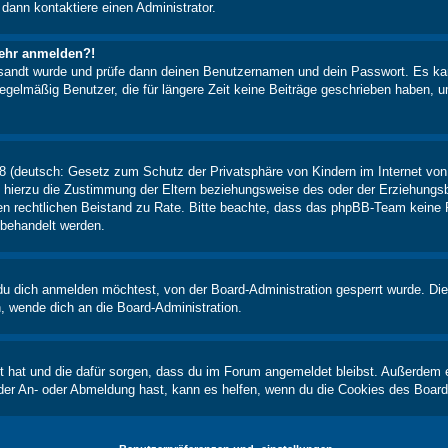
 dann kontaktiere einen Administrator.
 mehr anmelden?!
ugesandt wurde und prüfe dann deinen Benutzernamen und dein Passwort. Es ka
egelmäßig Benutzer, die für längere Zeit keine Beiträge geschrieben haben, u
 (deutsch: Gesetz zum Schutz der Privatsphäre von Kindern im Internet von 
hierzu die Zustimmung der Eltern beziehungsweise des oder der Erziehungsber
einen rechtlichen Beistand zu Rate. Bitte beachte, dass das phpBB-Team keine 
n behandelt werden.
u dich anmelden möchtest, von der Board-Administration gesperrt wurde. Die
 wende dich an die Board-Administration.
lt hat und die dafür sorgen, dass du im Forum angemeldet bleibst. Außerdem 
 der An- oder Abmeldung hast, kann es helfen, wenn du die Cookies des Board