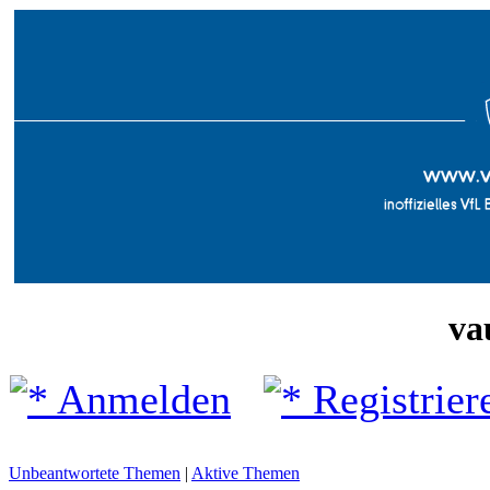
va
Anmelden
Registrier
Unbeantwortete Themen
|
Aktive Themen