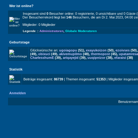
Wer ist online?
Insgesamt sind
0
Besucher online: 0 registrierte, 0 unsichtbare und 0 Gäste 
Der Besucherrekord liegt bei
146
Besuchern, die am Di 2. Mai 2023, 04:00 zei
Mitglieder: 0 Mitglieder
Legende ::
Administratoren
,
Globale Moderatoren
Geburtstage
Glückwünsche an:
ugoiagopu
(51),
exayukoizon
(50),
ezoivses
(50)
(49),
obixuci
(49),
akivemupilmo
(48),
thermopost
(45),
upatamresa
CharlesshumE
(39),
ariqayejid
(39),
uuqipnizor
(38),
efaraisi
(38)
Statistik
Beiträge insgesamt:
86739
| Themen insgesamt:
51353
| Mitglieder insgesam
Anmelden
Benutzernam