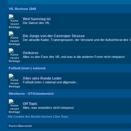
VfL Bochum 1848
Weil Samstag ist
Die Saison des VfL
Die Jungs von der Castroper Strasse
Der aktuelle Kader, Trainergespann, der Vorstand und der Aufsichtsrat des 
Ostkurve
Alles zu den Fans des VfL und was in die anderen Foren nicht reinpasst
Fußball (inter-) national
Alles ums Runde Leder
Fußball (inter-) national und allgemein...
Westkurve - OT/Gästebereich
Off Topic
Alles, was woanders nicht reinpasst
Alle Cookies des Boards löschen
|
Das Team
Foren-Übersicht