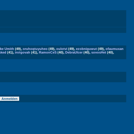
ke Umith
(49),
oruhoqtuyuheo
(49),
oulotvi
(49),
ezobniguwut
(49),
ofaumuxan
sked
(41),
irotgovah
(41),
RamonCeS
(40),
DebraUlcer
(40),
sovosHet
(40),