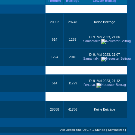
Themen
Beiträge
Letzter Beitrag
20592
29748
Keine Beiträge
Di 9. Mai 2023, 21:06
614
1289
Samantarrn
Di 9. Mai 2023, 21:07
1224
2040
Samantalxn
Di 9. Mai 2023, 21:12
514
11729
Гельлак
28388
41786
Keine Beiträge
Alle Zeiten sind UTC + 1 Stunde [ Sommerzeit ]