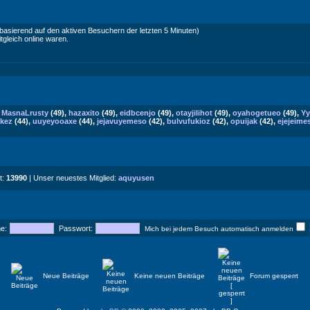
(basierend auf den aktiven Besuchern der letzten 5 Minuten)
tgleich online waren.
,
MasnaLrusty
(49),
hazaxito
(49),
eidbcenjo
(49),
otayjilihot
(49),
oyahogetueo
(49),
Yy
kez
(44),
uuyeyooaxe
(44),
jejavuyemeso
(42),
bulvufukioz
(42),
opuijak
(42),
ejejeime
t:
13990
| Unser neuestes Mitglied:
aquyusen
e:
Passwort:
Mich bei jedem Besuch automatisch anmelden
Neue Beiträge
Keine neuen Beiträge
Forum gesperrt