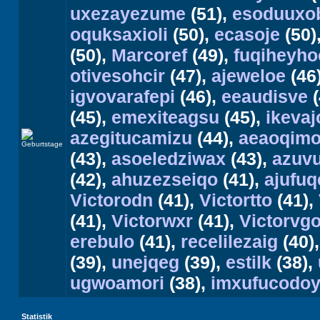
uxezayezume
(51),
esoduuxo
oquksaxioli
(50),
ecasoje
(50)
(50),
Marcoref
(49),
fuqiheyho
otivesohcir
(47),
ajeweloe
(46
igvovarafepi
(46),
eeaudisve
(
(45),
emexiteagsu
(45),
ikevaj
azegitucamizu
(44),
aeaoqimo
(43),
asoeledziwax
(43),
azuvu
(42),
ahuzezseiqo
(41),
ajufuq
Victorodn
(41),
Victortto
(41),
(41),
Victorwxr
(41),
Victorvg
erebulo
(41),
recelilezaig
(40)
(39),
unejqeg
(39),
estilk
(38),
ugwoamori
(38),
imxufucodoy
Statistik