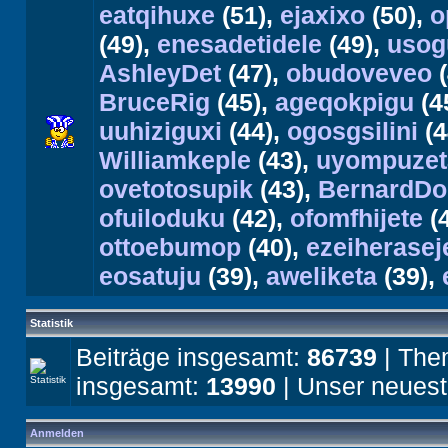
eatqihuxe
(51),
ejaxixo
(50),
o
(49),
enesadetidele
(49),
usog
AshleyDet
(47),
obudoveveo
(
BruceRig
(45),
ageqokpigu
(4
uuhiziguxi
(44),
ogosgsilini
(4
Williamkeple
(43),
uyompuzet
ovetotosupik
(43),
BernardDo
ofuiloduku
(42),
ofomfhijete
(
ottoebumop
(40),
ezeiherasej
eosatuju
(39),
aweliketa
(39),
Statistik
Beiträge insgesamt:
86739
| The
insgesamt:
13990
| Unser neuest
Anmelden