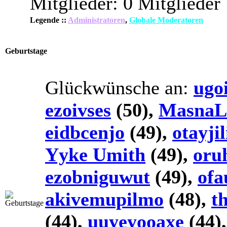
Mitglieder: 0 Mitglieder
Legende ::
Administratoren
,
Globale Moderatoren
Geburtstage
Glückwünsche an:
ugo
ezoivses
(50),
MasnaL
eidbcenjo
(49),
otayjil
Yyke Umith
(49),
oru
ezobniguwut
(49),
of
akivemupilmo
(48),
t
(44),
uuyeyooaxe
(44)