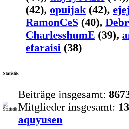
(42),
opuijak
(42),
eje
RamonCeS
(40),
Debr
CharlesshumE
(39),
a
efaraisi
(38)
Statistik
Beiträge insgesamt:
867
Mitglieder insgesamt:
1
aquyusen