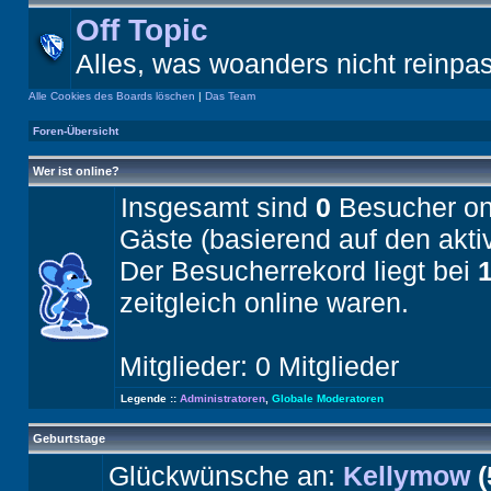
Off Topic
Alles, was woanders nicht reinpa
Alle Cookies des Boards löschen
|
Das Team
Foren-Übersicht
Wer ist online?
Insgesamt sind
0
Besucher onli
Gäste (basierend auf den akti
Der Besucherrekord liegt bei
zeitgleich online waren.
Mitglieder: 0 Mitglieder
Legende ::
Administratoren
,
Globale Moderatoren
Geburtstage
Glückwünsche an:
Kellymow
(