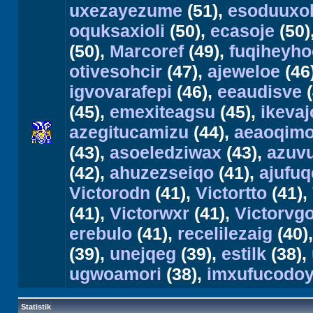
uxezayezume
(51),
esoduuxo
oquksaxioli
(50),
ecasoje
(50)
(50),
Marcoref
(49),
fuqiheyho
otivesohcir
(47),
ajeweloe
(46
igvovarafepi
(46),
eeaudisve
(
(45),
emexiteagsu
(45),
ikevaj
azegitucamizu
(44),
aeaoqimo
(43),
asoeledziwax
(43),
azuv
(42),
ahuzezseiqo
(41),
ajufuq
Victorodn
(41),
Victortto
(41),
(41),
Victorwxr
(41),
Victorvg
erebulo
(41),
recelilezaig
(40)
(39),
unejqeg
(39),
estilk
(38),
ugwoamori
(38),
imxufucodoy
Statistik