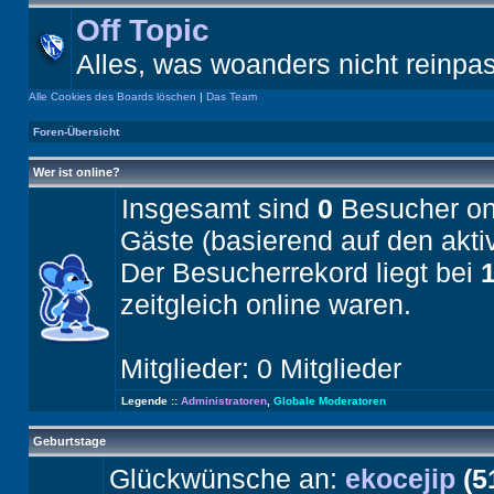
Off Topic
Alles, was woanders nicht reinpa
Alle Cookies des Boards löschen
|
Das Team
Foren-Übersicht
Wer ist online?
Insgesamt sind
0
Besucher onli
Gäste (basierend auf den akti
Der Besucherrekord liegt bei
zeitgleich online waren.
Mitglieder: 0 Mitglieder
Legende ::
Administratoren
,
Globale Moderatoren
Geburtstage
Glückwünsche an:
ekocejip
(5