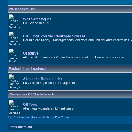
VfL Bochum 1848
Weil Samstag ist
Die Saison des VfL
Die Jungs von der Castroper Strasse
Der aktuelle Kader, Trainergespann, der Vorstand und der Aufsichtsrat des 
Ostkurve
Alles zu den Fans des VfL und was in die anderen Foren nicht reinpasst
Fußball (inter-) national
Alles ums Runde Leder
Fußball (inter-) national und allgemein...
Westkurve - OT/Gästebereich
Off Topic
Alles, was woanders nicht reinpasst
Alle Cookies des Boards löschen
|
Das Team
Foren-Übersicht