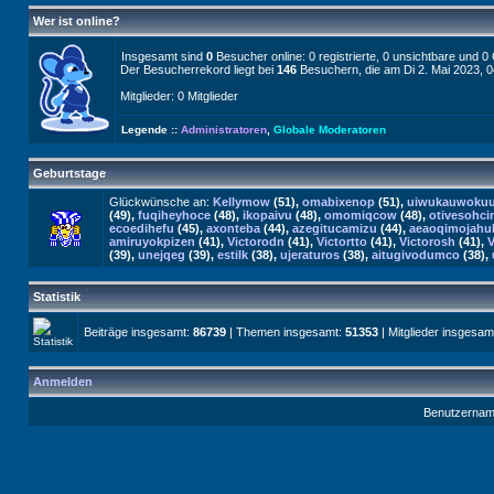
Wer ist online?
Insgesamt sind
0
Besucher online: 0 registrierte, 0 unsichtbare und 
Der Besucherrekord liegt bei
146
Besuchern, die am Di 2. Mai 2023, 04
Mitglieder: 0 Mitglieder
Legende ::
Administratoren
,
Globale Moderatoren
Geburtstage
Glückwünsche an:
Kellymow
(51),
omabixenop
(51),
uiwukauwoku
(49),
fuqiheyhoce
(48),
ikopaivu
(48),
omomiqcow
(48),
otivesohcir
ecoedihefu
(45),
axonteba
(44),
azegitucamizu
(44),
aeaoqimojahu
amiruyokpizen
(41),
Victorodn
(41),
Victortto
(41),
Victorosh
(41),
V
(39),
unejqeg
(39),
estilk
(38),
ujeraturos
(38),
aitugivodumco
(38),
Statistik
Beiträge insgesamt:
86739
| Themen insgesamt:
51353
| Mitglieder insgesam
Anmelden
Benutzernam