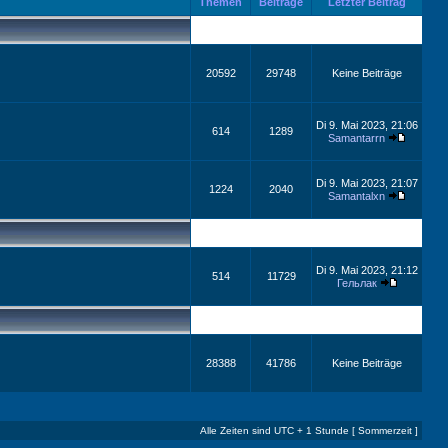
Themen
Beiträge
Letzter Beitrag
20592
29748
Keine Beiträge
Di 9. Mai 2023, 21:06
614
1289
Samantarrn
Di 9. Mai 2023, 21:07
1224
2040
Samantalxn
Di 9. Mai 2023, 21:12
514
11729
Гельлак
28388
41786
Keine Beiträge
Alle Zeiten sind UTC + 1 Stunde [ Sommerzeit ]