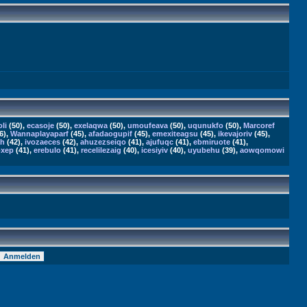
li
(50),
ecasoje
(50),
exelaqwa
(50),
umoufeava
(50),
uqunukfo
(50),
Marcoref
6),
Wannaplayaparf
(45),
afadaogupif
(45),
emexiteagsu
(45),
ikevajoriv
(45),
ah
(42),
ivozaeces
(42),
ahuzezseiqo
(41),
ajufuqc
(41),
ebmiruote
(41),
oxep
(41),
erebulo
(41),
recelilezaig
(40),
icesiyiv
(40),
uyubehu
(39),
aowqomowi