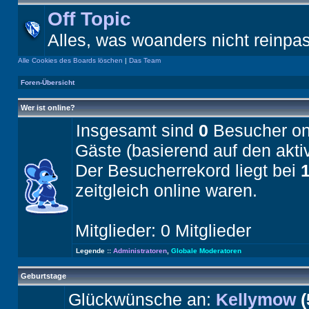
Off Topic
Alles, was woanders nicht reinpa
Alle Cookies des Boards löschen
|
Das Team
Foren-Übersicht
Wer ist online?
Insgesamt sind
0
Besucher onli
Gäste (basierend auf den akti
Der Besucherrekord liegt bei
zeitgleich online waren.
Mitglieder: 0 Mitglieder
Legende ::
Administratoren
,
Globale Moderatoren
Geburtstage
Glückwünsche an:
Kellymow
(