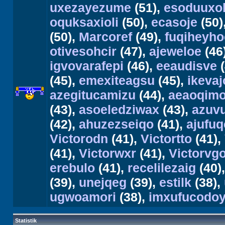
uxezayezume
(51),
esoduuxo
oquksaxioli
(50),
ecasoje
(50)
(50),
Marcoref
(49),
fuqiheyho
otivesohcir
(47),
ajeweloe
(46
igvovarafepi
(46),
eeaudisve
(
(45),
emexiteagsu
(45),
ikevaj
azegitucamizu
(44),
aeaoqimo
(43),
asoeledziwax
(43),
azuv
(42),
ahuzezseiqo
(41),
ajufuq
Victorodn
(41),
Victortto
(41),
(41),
Victorwxr
(41),
Victorvg
erebulo
(41),
recelilezaig
(40)
(39),
unejqeg
(39),
estilk
(38),
ugwoamori
(38),
imxufucodoy
Statistik