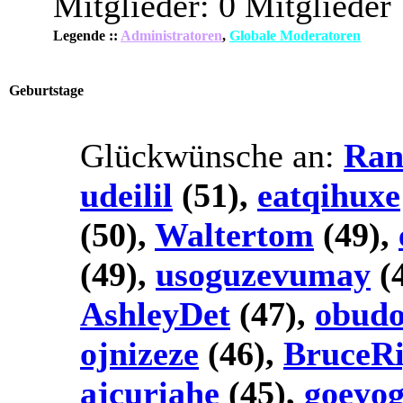
Mitglieder: 0 Mitglieder
Legende ::
Administratoren
,
Globale Moderatoren
Geburtstage
Glückwünsche an:
Ran
udeilil
(51),
eatqihuxe
(50),
Waltertom
(49),
(49),
usoguzevumay
(
AshleyDet
(47),
obudo
ojnizeze
(46),
BruceR
ajcuriahe
(45),
goeyo