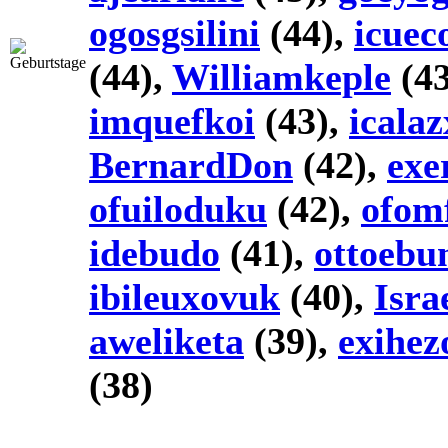
ogosgsilini
(44),
icue
(44),
Williamkeple
(43
imquefkoi
(43),
icalaz
BernardDon
(42),
exe
ofuiloduku
(42),
ofomf
idebudo
(41),
ottoeb
ibileuxovuk
(40),
Isra
aweliketa
(39),
exihez
(38)