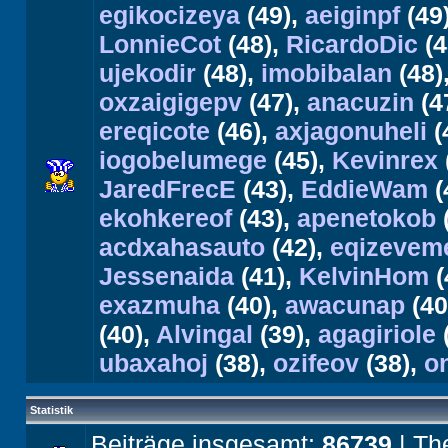
egikocizeya
(49),
aeiginpf
(49
LonnieCot
(48),
RicardoDic
(4
ujekodir
(48),
imobibalan
(48)
oxzaigigepv
(47),
anacuzin
(4
ereqicote
(46),
axjagonuheli
(
iogobelumege
(45),
Kevinrex
JaredFrecE
(43),
EddieWam
(
ekohkereof
(43),
apenetokob
acdxahasauto
(42),
eqizevem
Jessenaida
(41),
KelvinHom
(
exazmuha
(40),
awacunap
(40
(40),
Alvingal
(39),
agagiriole
ubaxahoj
(38),
ozifeov
(38),
o
Statistik
Beiträge insgesamt:
86739
| Th