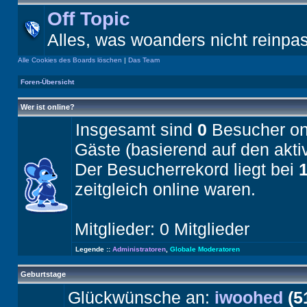
Off Topic
Alles, was woanders nicht reinpa
Alle Cookies des Boards löschen
|
Das Team
Foren-Übersicht
Wer ist online?
Insgesamt sind
0
Besucher onli
Gäste (basierend auf den akti
Der Besucherrekord liegt bei
zeitgleich online waren.
Mitglieder: 0 Mitglieder
Legende ::
Administratoren
,
Globale Moderatoren
Geburtstage
Glückwünsche an:
iwoohed
(5