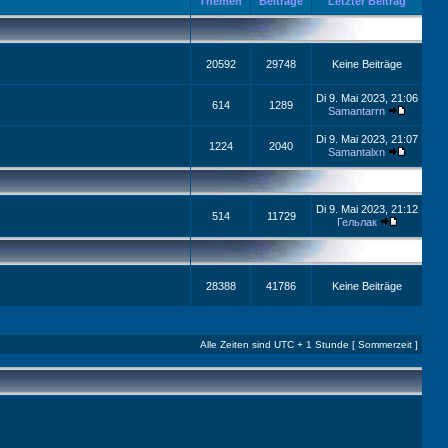
Themen
Beiträge
Letzter Beitrag
20592
29748
Keine Beiträge
Di 9. Mai 2023, 21:06
614
1289
Samantarrn
Di 9. Mai 2023, 21:07
1224
2040
Samantalxn
Di 9. Mai 2023, 21:12
514
11729
Гельлак
28388
41786
Keine Beiträge
Alle Zeiten sind UTC + 1 Stunde [ Sommerzeit ]