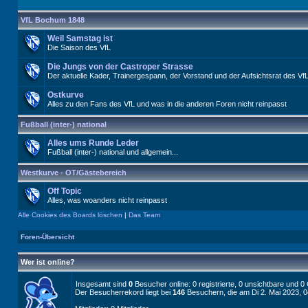
VfL Bochum 1848
Weil Samstag ist
Die Saison des VfL
Die Jungs von der Castroper Strasse
Der aktuelle Kader, Trainergespann, der Vorstand und der Aufsichtsrat des Vf
Ostkurve
Alles zu den Fans des VfL und was in die anderen Foren nicht reinpasst
Fußball (inter-) national
Alles ums Runde Leder
Fußball (inter-) national und allgemein...
Westkurve - OT/Gästebereich
Off Topic
Alles, was woanders nicht reinpasst
Alle Cookies des Boards löschen
|
Das Team
Foren-Übersicht
Wer ist online?
Insgesamt sind
0
Besucher online: 0 registrierte, 0 unsichtbare und 
Der Besucherrekord liegt bei
146
Besuchern, die am Di 2. Mai 2023, 04