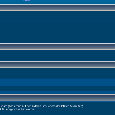
Forum
L
0 Gäste (basierend auf den aktiven Besuchern der letzten 5 Minuten)
:00 zeitgleich online waren.