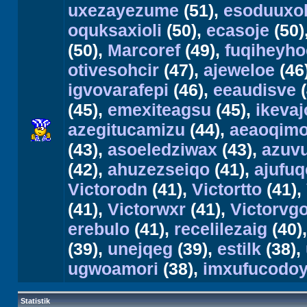
uxezayezume
(51),
esoduuxo
oquksaxioli
(50),
ecasoje
(50)
(50),
Marcoref
(49),
fuqiheyho
otivesohcir
(47),
ajeweloe
(46
igvovarafepi
(46),
eeaudisve
(
(45),
emexiteagsu
(45),
ikevaj
azegitucamizu
(44),
aeaoqimo
(43),
asoeledziwax
(43),
azuv
(42),
ahuzezseiqo
(41),
ajufuq
Victorodn
(41),
Victortto
(41),
(41),
Victorwxr
(41),
Victorvg
erebulo
(41),
recelilezaig
(40)
(39),
unejqeg
(39),
estilk
(38),
ugwoamori
(38),
imxufucodoy
Statistik