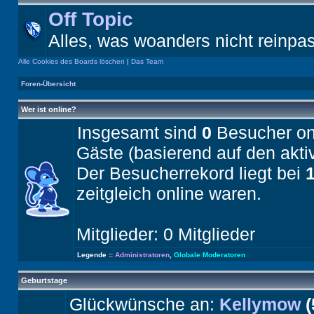
Off Topic
Alles, was woanders nicht reinpa
Alle Cookies des Boards löschen
|
Das Team
Foren-Übersicht
Wer ist online?
Insgesamt sind
0
Besucher onli
Gäste (basierend auf den akti
Der Besucherrekord liegt bei
zeitgleich online waren.
Mitglieder: 0 Mitglieder
Legende ::
Administratoren
,
Globale Moderatoren
Geburtstage
Glückwünsche an:
Kellymow
(