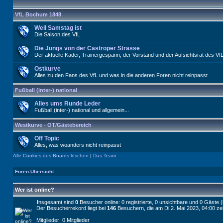
VfL Bochum 1848
Weil Samstag ist
Die Saison des VfL
Die Jungs von der Castroper Strasse
Der aktuelle Kader, Trainergespann, der Vorstand und der Aufsichtsrat des Vf
Ostkurve
Alles zu den Fans des VfL und was in die anderen Foren nicht reinpasst
Fußball (inter-) national
Alles ums Runde Leder
Fußball (inter-) national und allgemein...
Westkurve - OT/Gästebereich
Off Topic
Alles, was woanders nicht reinpasst
Alle Cookies des Boards löschen
|
Das Team
Foren-Übersicht
Wer ist online?
Insgesamt sind
0
Besucher online: 0 registrierte, 0 unsichtbare und 0 Gäste 
Der Besucherrekord liegt bei
146
Besuchern, die am Di 2. Mai 2023, 04:00 zei
Mitglieder: 0 Mitglieder