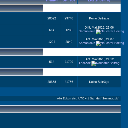
Themen
Beiträge
Letzter Beitrag
20592
29748
Keine Beiträge
Di 9. Mai 2023, 21:06
614
1289
Samantarrn
Di 9. Mai 2023, 21:07
1224
2040
Samantalxn
Di 9. Mai 2023, 21:12
514
11729
Гельлак
28388
41786
Keine Beiträge
Alle Zeiten sind UTC + 1 Stunde [ Sommerzeit ]