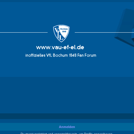
vau-ef-el.de
Anmelden
Du musst registriert und angemeldet sein, um Profile anzuschauen.