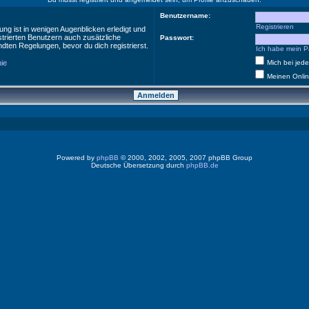
Benutzername:
Registrieren
ng ist in wenigen Augenblicken erledigt und
istrierten Benutzern auch zusätzliche
Passwort:
ten Regelungen, bevor du dich registrierst.
Ich habe mein P
nie
Mich bei je
Meinen Onlin
Powered by
phpBB
© 2000, 2002, 2005, 2007 phpBB Group
Deutsche Übersetzung durch
phpBB.de