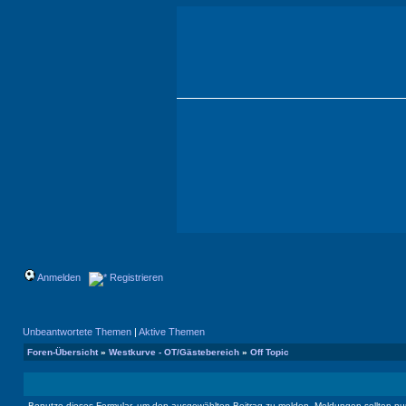
Anmelden
Registrieren
Unbeantwortete Themen
|
Aktive Themen
Foren-Übersicht
»
Westkurve - OT/Gästebereich
»
Off Topic
Benutze dieses Formular, um den ausgewählten Beitrag zu melden. Meldungen sollten nur 