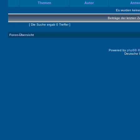
Themen
Autor
Antw
Es wurden kein
Beiträge der letzten Z
Seite
1
von
1
[ Die Suche ergab 0 Treffer ]
Foren-Übersicht
Powered by
phpBB
©
Deutsche 