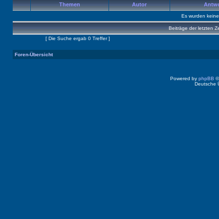
Themen
Autor
Antw
Es wurden kein
Beiträge der letzten Z
Seite
1
von
1
[ Die Suche ergab 0 Treffer ]
Foren-Übersicht
Powered by
phpBB
©
Deutsche 