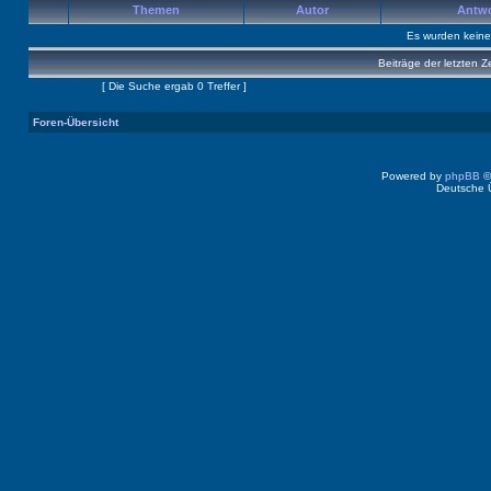
Themen
Autor
Antw
Es wurden kein
Beiträge der letzten Z
Seite
1
von
1
[ Die Suche ergab 0 Treffer ]
Foren-Übersicht
Powered by
phpBB
©
Deutsche 