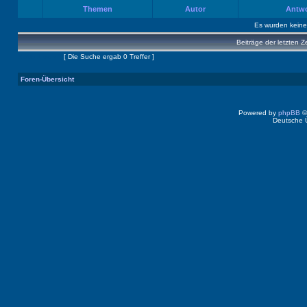
Themen
Autor
Antw
Es wurden kein
Beiträge der letzten Z
Seite
1
von
1
[ Die Suche ergab 0 Treffer ]
Foren-Übersicht
Powered by
phpBB
©
Deutsche 