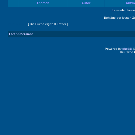
Themen
Autor
Antw
Es wurden kein
Beiträge der letzten Z
Seite
1
von
1
[ Die Suche ergab 0 Treffer ]
Foren-Übersicht
Powered by
phpBB
©
Deutsche 