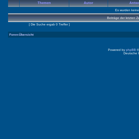
Themen
Autor
Antw
Es wurden kein
Beiträge der letzten Z
Seite
1
von
1
[ Die Suche ergab 0 Treffer ]
Foren-Übersicht
Powered by
phpBB
©
Deutsche 