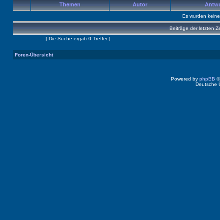
Themen
Autor
Antw
Es wurden kein
Beiträge der letzten Z
Seite
1
von
1
[ Die Suche ergab 0 Treffer ]
Foren-Übersicht
Powered by
phpBB
©
Deutsche 