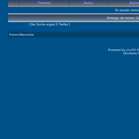
Themen
Autor
Antw
Es wurden kein
Beiträge der letzten Z
Seite
1
von
1
[ Die Suche ergab 0 Treffer ]
Foren-Übersicht
Powered by
phpBB
©
Deutsche 