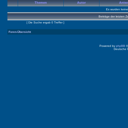
Themen
Autor
Antw
Es wurden kein
Beiträge der letzten Z
Seite
1
von
1
[ Die Suche ergab 0 Treffer ]
Foren-Übersicht
Powered by
phpBB
©
Deutsche 