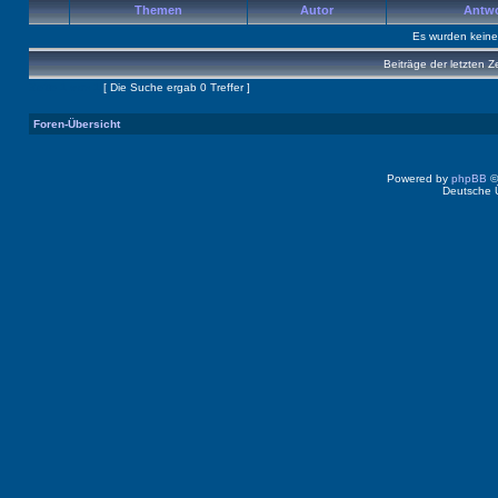
Themen
Autor
Antw
Es wurden kein
Beiträge der letzten Z
Seite
1
von
1
[ Die Suche ergab 0 Treffer ]
Foren-Übersicht
Powered by
phpBB
©
Deutsche 