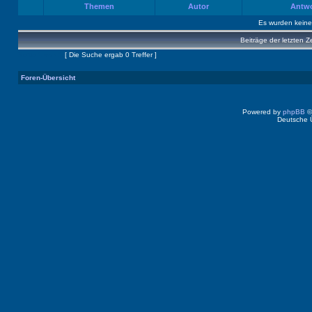
Themen
Autor
Antw
Es wurden kein
Beiträge der letzten Z
Seite
1
von
1
[ Die Suche ergab 0 Treffer ]
Foren-Übersicht
Powered by
phpBB
©
Deutsche 