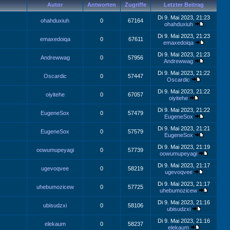
Autor
Antworten
Zugriffe
Letzter Beitrag
Di 9. Mai 2023, 21:23
ohahduxiuh
0
67164
ohahduxiuh
Di 9. Mai 2023, 21:23
emaxedoiqa
0
67611
emaxedoiqa
Di 9. Mai 2023, 21:23
Andrewwag
0
57956
Andrewwag
Di 9. Mai 2023, 21:22
Oscardic
0
57447
Oscardic
Di 9. Mai 2023, 21:22
oiyitehe
0
67057
oiyitehe
Di 9. Mai 2023, 21:22
EugeneSox
0
57479
EugeneSox
Di 9. Mai 2023, 21:21
EugeneSox
0
57579
EugeneSox
Di 9. Mai 2023, 21:19
oowumupeyagi
0
57739
oowumupeyagi
Di 9. Mai 2023, 21:17
ugevoqvee
0
58219
ugevoqvee
Di 9. Mai 2023, 21:17
uhebumozicew
0
57725
uhebumozicew
Di 9. Mai 2023, 21:16
ubisudzxi
0
58106
ubisudzxi
Di 9. Mai 2023, 21:16
elekaum
0
58237
elekaum