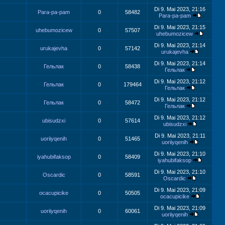
Di 9. Mai 2023, 21:16
Para-pa-pam
0
58482
Para-pa-pam
Di 9. Mai 2023, 21:15
uhebumozicew
0
57507
uhebumozicew
Di 9. Mai 2023, 21:14
urukajevha
0
57142
urukajevha
Di 9. Mai 2023, 21:14
Гельлак
0
58438
Гельлак
Di 9. Mai 2023, 21:12
Гельлак
0
179464
Гельлак
Di 9. Mai 2023, 21:12
Гельлак
0
58472
Гельлак
Di 9. Mai 2023, 21:12
ubisudzxi
0
57614
ubisudzxi
Di 9. Mai 2023, 21:11
uoriiyqenih
0
51465
uoriiyqenih
Di 9. Mai 2023, 21:10
iyahubifaksop
0
58409
iyahubifaksop
Di 9. Mai 2023, 21:10
Oscardic
0
58591
Oscardic
Di 9. Mai 2023, 21:09
ocacupicike
0
50505
ocacupicike
Di 9. Mai 2023, 21:09
uoriiyqenih
0
60061
uoriiyqenih