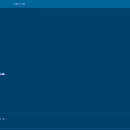
Themen
tas
apat