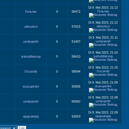
Di 9. Mai 2023, 21:12
Гельлак
Гельлак
0
58472
Di 9. Mai 2023, 21:12
ubisudzxi
ubisudzxi
0
57615
Di 9. Mai 2023, 21:11
uoriiyqenih
uoriiyqenih
0
51467
Di 9. Mai 2023, 21:10
iyahubifaksop
iyahubifaksop
0
58410
Di 9. Mai 2023, 21:10
Oscardic
Oscardic
0
58594
Di 9. Mai 2023, 21:09
ocacupicike
ocacupicike
0
50506
Di 9. Mai 2023, 21:09
uoriiyqenih
uoriiyqenih
0
60062
Di 9. Mai 2023, 21:09
ojugvakipiq
ojugvakipiq
0
62653