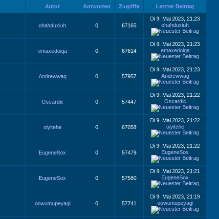
Autor
Antworten
Zugriffe
Letzter Beitrag
Di 9. Mai 2023, 21:23
ohahduxiuh
ohahduxiuh
0
67165
Di 9. Mai 2023, 21:23
emaxedoiqa
emaxedoiqa
0
67614
Di 9. Mai 2023, 21:23
Andrewwag
Andrewwag
0
57957
Di 9. Mai 2023, 21:22
Oscardic
Oscardic
0
57447
Di 9. Mai 2023, 21:22
oiyitehe
oiyitehe
0
67058
Di 9. Mai 2023, 21:22
EugeneSox
EugeneSox
0
57479
Di 9. Mai 2023, 21:21
EugeneSox
EugeneSox
0
57580
Di 9. Mai 2023, 21:19
oowumupeyagi
oowumupeyagi
0
57741