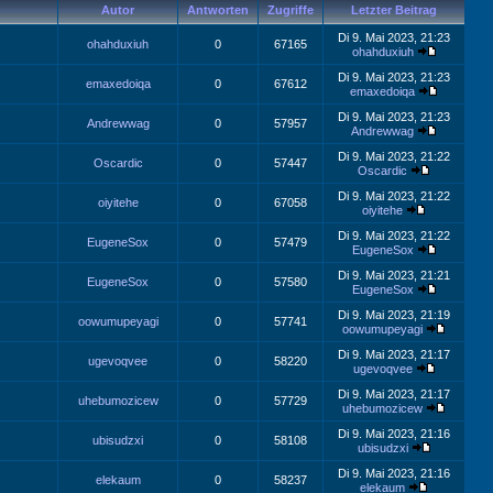
Autor
Antworten
Zugriffe
Letzter Beitrag
Di 9. Mai 2023, 21:23
ohahduxiuh
0
67165
ohahduxiuh
Di 9. Mai 2023, 21:23
emaxedoiqa
0
67612
emaxedoiqa
Di 9. Mai 2023, 21:23
Andrewwag
0
57957
Andrewwag
Di 9. Mai 2023, 21:22
Oscardic
0
57447
Oscardic
Di 9. Mai 2023, 21:22
oiyitehe
0
67058
oiyitehe
Di 9. Mai 2023, 21:22
EugeneSox
0
57479
EugeneSox
Di 9. Mai 2023, 21:21
EugeneSox
0
57580
EugeneSox
Di 9. Mai 2023, 21:19
oowumupeyagi
0
57741
oowumupeyagi
Di 9. Mai 2023, 21:17
ugevoqvee
0
58220
ugevoqvee
Di 9. Mai 2023, 21:17
uhebumozicew
0
57729
uhebumozicew
Di 9. Mai 2023, 21:16
ubisudzxi
0
58108
ubisudzxi
Di 9. Mai 2023, 21:16
elekaum
0
58237
elekaum