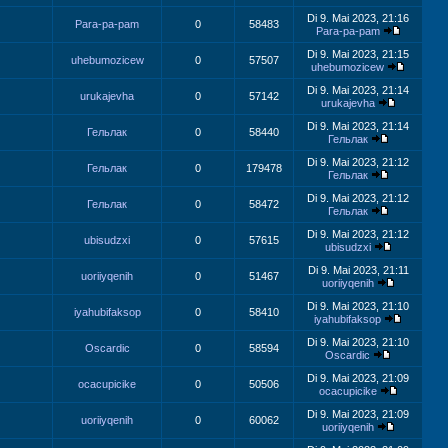
Di 9. Mai 2023, 21:16
Para-pa-pam
0
58483
Para-pa-pam
Di 9. Mai 2023, 21:15
uhebumozicew
0
57507
uhebumozicew
Di 9. Mai 2023, 21:14
urukajevha
0
57142
urukajevha
Di 9. Mai 2023, 21:14
Гельлак
0
58440
Гельлак
Di 9. Mai 2023, 21:12
Гельлак
0
179478
Гельлак
Di 9. Mai 2023, 21:12
Гельлак
0
58472
Гельлак
Di 9. Mai 2023, 21:12
ubisudzxi
0
57615
ubisudzxi
Di 9. Mai 2023, 21:11
uoriiyqenih
0
51467
uoriiyqenih
Di 9. Mai 2023, 21:10
iyahubifaksop
0
58410
iyahubifaksop
Di 9. Mai 2023, 21:10
Oscardic
0
58594
Oscardic
Di 9. Mai 2023, 21:09
ocacupicike
0
50506
ocacupicike
Di 9. Mai 2023, 21:09
uoriiyqenih
0
60062
uoriiyqenih