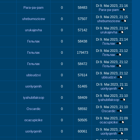
Di 9. Mai 2023, 21:16
Para-pa-pam
0
58483
Para-pa-pam
Di 9. Mai 2023, 21:15
uhebumozicew
0
57507
uhebumozicew
Di 9. Mai 2023, 21:14
urukajevha
0
57142
urukajevha
Di 9. Mai 2023, 21:14
Гельлак
0
58438
Гельлак
Di 9. Mai 2023, 21:12
Гельлак
0
179473
Гельлак
Di 9. Mai 2023, 21:12
Гельлак
0
58472
Гельлак
Di 9. Mai 2023, 21:12
ubisudzxi
0
57614
ubisudzxi
Di 9. Mai 2023, 21:11
uoriiyqenih
0
51465
uoriiyqenih
Di 9. Mai 2023, 21:10
iyahubifaksop
0
58409
iyahubifaksop
Di 9. Mai 2023, 21:10
Oscardic
0
58592
Oscardic
Di 9. Mai 2023, 21:09
ocacupicike
0
50505
ocacupicike
Di 9. Mai 2023, 21:09
uoriiyqenih
0
60061
uoriiyqenih