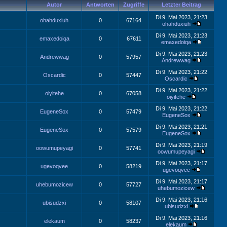
Autor
Antworten
Zugriffe
Letzter Beitrag
Di 9. Mai 2023, 21:23
ohahduxiuh
0
67164
ohahduxiuh
Di 9. Mai 2023, 21:23
emaxedoiqa
0
67611
emaxedoiqa
Di 9. Mai 2023, 21:23
Andrewwag
0
57957
Andrewwag
Di 9. Mai 2023, 21:22
Oscardic
0
57447
Oscardic
Di 9. Mai 2023, 21:22
oiyitehe
0
67058
oiyitehe
Di 9. Mai 2023, 21:22
EugeneSox
0
57479
EugeneSox
Di 9. Mai 2023, 21:21
EugeneSox
0
57579
EugeneSox
Di 9. Mai 2023, 21:19
oowumupeyagi
0
57741
oowumupeyagi
Di 9. Mai 2023, 21:17
ugevoqvee
0
58219
ugevoqvee
Di 9. Mai 2023, 21:17
uhebumozicew
0
57727
uhebumozicew
Di 9. Mai 2023, 21:16
ubisudzxi
0
58107
ubisudzxi
Di 9. Mai 2023, 21:16
elekaum
0
58237
elekaum