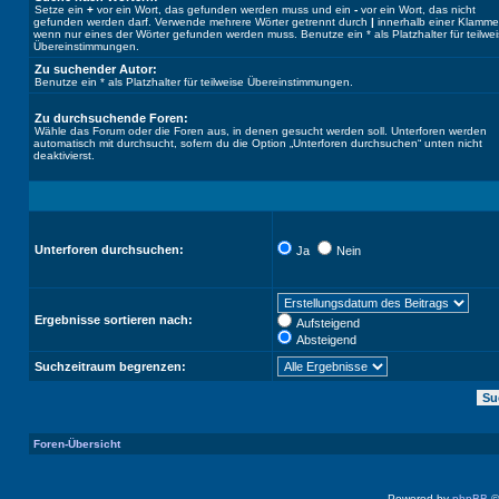
Setze ein
+
vor ein Wort, das gefunden werden muss und ein
-
vor ein Wort, das nicht
gefunden werden darf. Verwende mehrere Wörter getrennt durch
|
innerhalb einer Klamme
wenn nur eines der Wörter gefunden werden muss. Benutze ein * als Platzhalter für teilwe
Übereinstimmungen.
Zu suchender Autor:
Benutze ein * als Platzhalter für teilweise Übereinstimmungen.
Zu durchsuchende Foren:
Wähle das Forum oder die Foren aus, in denen gesucht werden soll. Unterforen werden
automatisch mit durchsucht, sofern du die Option „Unterforen durchsuchen“ unten nicht
deaktivierst.
Unterforen durchsuchen:
Ja
Nein
Ergebnisse sortieren nach:
Aufsteigend
Absteigend
Suchzeitraum begrenzen:
Foren-Übersicht
Powered by
phpBB
©