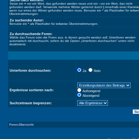
Suche nach Wörtern:
Setze ein
+
vor ein Wort, das gefunden werden muss und ein
-
vor ein Wort, das nicht
gefunden werden darf. Verwende mehrere Wörter getrennt durch
|
innerhalb einer Klamme
wenn nur eines der Wörter gefunden werden muss. Benutze ein * als Platzhalter für teilwe
Übereinstimmungen.
Zu suchender Autor:
Benutze ein * als Platzhalter für teilweise Übereinstimmungen.
Zu durchsuchende Foren:
Wähle das Forum oder die Foren aus, in denen gesucht werden soll. Unterforen werden
automatisch mit durchsucht, sofern du die Option „Unterforen durchsuchen“ unten nicht
deaktivierst.
Unterforen durchsuchen:
Ja
Nein
Ergebnisse sortieren nach:
Aufsteigend
Absteigend
Suchzeitraum begrenzen:
Foren-Übersicht