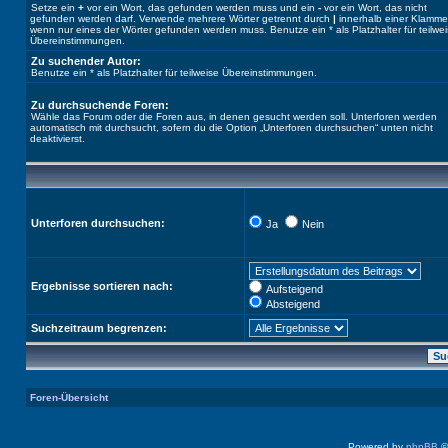
Setze ein
+
vor ein Wort, das gefunden werden muss und ein
-
vor ein Wort, das nicht
gefunden werden darf. Verwende mehrere Wörter getrennt durch
|
innerhalb einer Klamme
wenn nur eines der Wörter gefunden werden muss. Benutze ein * als Platzhalter für teilwe
Übereinstimmungen.
Zu suchender Autor:
Benutze ein * als Platzhalter für teilweise Übereinstimmungen.
Zu durchsuchende Foren:
Wähle das Forum oder die Foren aus, in denen gesucht werden soll. Unterforen werden
automatisch mit durchsucht, sofern du die Option „Unterforen durchsuchen“ unten nicht
deaktivierst.
Unterforen durchsuchen:
Ja
Nein
Ergebnisse sortieren nach:
Aufsteigend
Absteigend
Suchzeitraum begrenzen:
Foren-Übersicht
Powered by
phpBB
©