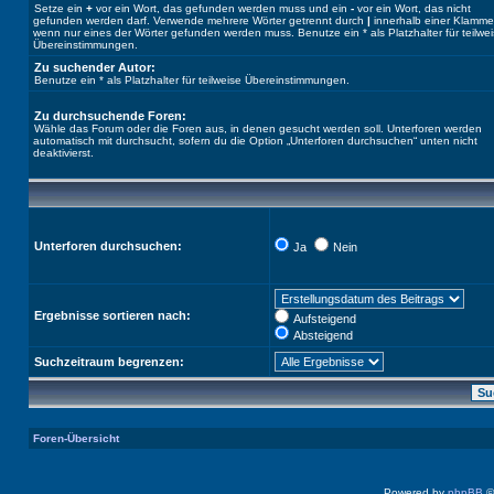
Setze ein
+
vor ein Wort, das gefunden werden muss und ein
-
vor ein Wort, das nicht
gefunden werden darf. Verwende mehrere Wörter getrennt durch
|
innerhalb einer Klamme
wenn nur eines der Wörter gefunden werden muss. Benutze ein * als Platzhalter für teilwe
Übereinstimmungen.
Zu suchender Autor:
Benutze ein * als Platzhalter für teilweise Übereinstimmungen.
Zu durchsuchende Foren:
Wähle das Forum oder die Foren aus, in denen gesucht werden soll. Unterforen werden
automatisch mit durchsucht, sofern du die Option „Unterforen durchsuchen“ unten nicht
deaktivierst.
Unterforen durchsuchen:
Ja
Nein
Ergebnisse sortieren nach:
Aufsteigend
Absteigend
Suchzeitraum begrenzen:
Foren-Übersicht
Powered by
phpBB
©