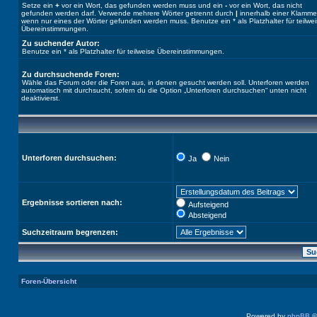
Setze ein
+
vor ein Wort, das gefunden werden muss und ein
-
vor ein Wort, das nicht
gefunden werden darf. Verwende mehrere Wörter getrennt durch
|
innerhalb einer Klamme
wenn nur eines der Wörter gefunden werden muss. Benutze ein * als Platzhalter für teilwe
Übereinstimmungen.
Zu suchender Autor:
Benutze ein * als Platzhalter für teilweise Übereinstimmungen.
Zu durchsuchende Foren:
Wähle das Forum oder die Foren aus, in denen gesucht werden soll. Unterforen werden
automatisch mit durchsucht, sofern du die Option „Unterforen durchsuchen“ unten nicht
deaktivierst.
Unterforen durchsuchen:
Ja
Nein
Ergebnisse sortieren nach:
Aufsteigend
Absteigend
Suchzeitraum begrenzen:
Foren-Übersicht
Powered by
phpBB
©