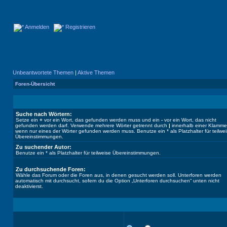
Anmelden
Registrieren
Unbeantwortete Themen
|
Aktive Themen
Foren-Übersicht
Suche nach Wörtern:
Setze ein
+
vor ein Wort, das gefunden werden muss und ein
-
vor ein Wort, das nicht
gefunden werden darf. Verwende mehrere Wörter getrennt durch
|
innerhalb einer Klamme
wenn nur eines der Wörter gefunden werden muss. Benutze ein * als Platzhalter für teilwe
Übereinstimmungen.
Zu suchender Autor:
Benutze ein * als Platzhalter für teilweise Übereinstimmungen.
Zu durchsuchende Foren:
Wähle das Forum oder die Foren aus, in denen gesucht werden soll. Unterforen werden
automatisch mit durchsucht, sofern du die Option „Unterforen durchsuchen“ unten nicht
deaktivierst.