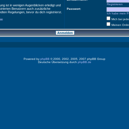
Registrieren
ng ist in wenigen Augenblicken erledigt und
istrierten Benutzern auch zusätzliche
Passwort:
ten Regelungen, bevor du dich registrierst.
Ich habe mein P
nie
Mich bei je
Meinen Onlin
Powered by
phpBB
© 2000, 2002, 2005, 2007 phpBB Group
Deutsche Übersetzung durch
phpBB.de