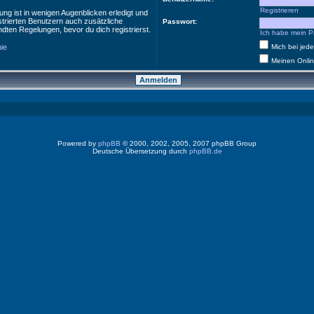
Registrieren
ng ist in wenigen Augenblicken erledigt und
istrierten Benutzern auch zusätzliche
Passwort:
ten Regelungen, bevor du dich registrierst.
Ich habe mein P
nie
Mich bei je
Meinen Onlin
Powered by
phpBB
© 2000, 2002, 2005, 2007 phpBB Group
Deutsche Übersetzung durch
phpBB.de