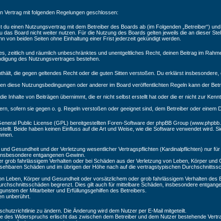
ein Vertrag mit folgenden Regelungen geschlossen:
eßt du einen Nutzungsvertrag mit dem Betreiber des Boards ab (im Folgenden „Betreiber“) un
 das Board nicht weiter nutzen. Für die Nutzung des Boards gelten jeweils die an dieser Stel
 von beiden Seiten ohne Einhaltung einer Frist jederzeit gekündigt werden.
aches, zeitlich und räumlich unbeschränktes und unentgeltliches Recht, deinen Beitrag im Rah
ündigung des Nutzungsvertrages bestehen.
 enthält, die gegen geltendes Recht oder die guten Sitten verstoßen. Du erklärst insbesondere
en diese Nutzungsbedingungen oder anderer im Board veröffentlichten Regeln kann der Bet
ie Inhalte von Beiträgen übernimmt, die er nicht selbst erstellt hat oder die er nicht zur Ke
ern, sofern sie gegen o. g. Regeln verstoßen oder geeignet sind, dem Betreiber oder einem 
General Public License (GPL) bereitgestellten Foren-Software der phpBB Group (www.phpbb
llt. Beide haben keinen Einfluss auf die Art und Weise, wie die Software verwendet wird. 
ehmen.
nd Gesundheit und der Verletzung wesentlicher Vertragspflichten (Kardinalpflichten) nur für 
ie insbesondere entgangenen Gewinn.
r grob fahrlässigem Verhalten oder bei Schäden aus der Verletzung von Leben, Körper und G
hersehbaren Schäden und im übrigen der Höhe nach auf die vertragstypischen Durchschnittssc
on Leben, Körper und Gesundheit oder vorsätzlichem oder grob fahrlässigem Verhalten des B
rchschnittsschäden begrenzt. Dies gilt auch für mittelbare Schäden, insbesondere entgan
nsten der Mitarbeiter und Erfüllungsgehilfen des Betreibers.
en unberührt.
chutzrichtlinie zu ändern. Die Änderung wird dem Nutzer per E-Mail mitgeteilt.
le des Widerspruchs erlischt das zwischen dem Betreiber und dem Nutzer bestehende Vertrag