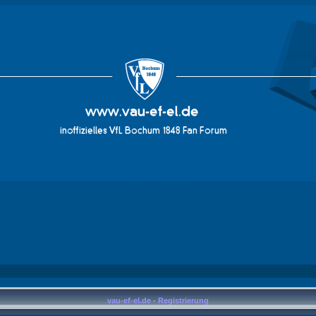
vau-ef-el.de
vau-ef-el.de - Registrierung