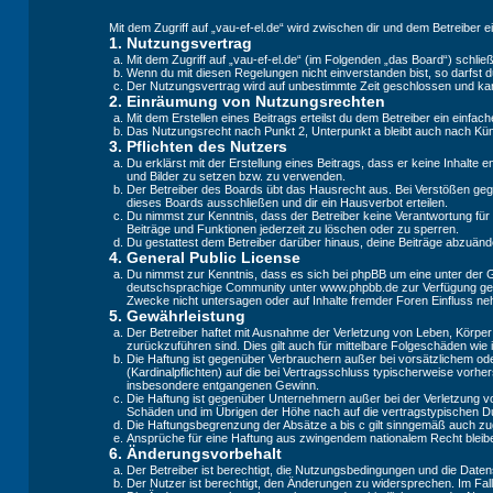
Mit dem Zugriff auf „vau-ef-el.de“ wird zwischen dir und dem Betreiber 
1. Nutzungsvertrag
Mit dem Zugriff auf „vau-ef-el.de“ (im Folgenden „das Board“) schli
Wenn du mit diesen Regelungen nicht einverstanden bist, so darfst du
Der Nutzungsvertrag wird auf unbestimmte Zeit geschlossen und kann
2. Einräumung von Nutzungsrechten
Mit dem Erstellen eines Beitrags erteilst du dem Betreiber ein einf
Das Nutzungsrecht nach Punkt 2, Unterpunkt a bleibt auch nach K
3. Pflichten des Nutzers
Du erklärst mit der Erstellung eines Beitrags, dass er keine Inhalte
und Bilder zu setzen bzw. zu verwenden.
Der Betreiber des Boards übt das Hausrecht aus. Bei Verstößen geg
dieses Boards ausschließen und dir ein Hausverbot erteilen.
Du nimmst zur Kenntnis, dass der Betreiber keine Verantwortung für d
Beiträge und Funktionen jederzeit zu löschen oder zu sperren.
Du gestattest dem Betreiber darüber hinaus, deine Beiträge abzuänd
4. General Public License
Du nimmst zur Kenntnis, dass es sich bei phpBB um eine unter der 
deutschsprachige Community unter www.phpbb.de zur Verfügung geste
Zwecke nicht untersagen oder auf Inhalte fremder Foren Einfluss n
5. Gewährleistung
Der Betreiber haftet mit Ausnahme der Verletzung von Leben, Körper u
zurückzuführen sind. Dies gilt auch für mittelbare Folgeschäden w
Die Haftung ist gegenüber Verbrauchern außer bei vorsätzlichem ode
(Kardinalpflichten) auf die bei Vertragsschluss typischerweise vor
insbesondere entgangenen Gewinn.
Die Haftung ist gegenüber Unternehmern außer bei der Verletzung v
Schäden und im Übrigen der Höhe nach auf die vertragstypischen Du
Die Haftungsbegrenzung der Absätze a bis c gilt sinngemäß auch zugu
Ansprüche für eine Haftung aus zwingendem nationalem Recht bleib
6. Änderungsvorbehalt
Der Betreiber ist berechtigt, die Nutzungsbedingungen und die Datens
Der Nutzer ist berechtigt, den Änderungen zu widersprechen. Im Fal