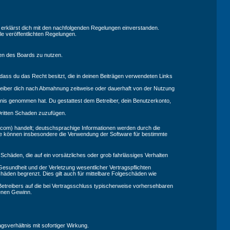
d erklärst dich mit den nachfolgenden Regelungen einverstanden.
le veröffentlichten Regelungen.
men des Boards zu nutzen.
, dass du das Recht besitzt, die in deinen Beiträgen verwendeten Links
reiber dich nach Abmahnung zeitweise oder dauerhaft von der Nutzung
nntnis genommen hat. Du gestattest dem Betreiber, dein Benutzerkonto,
Dritten Schaden zuzufügen.
.com) handelt; deutschsprachige Informationen werden durch die
Sie können insbesondere die Verwendung der Software für bestimmte
Schäden, die auf ein vorsätzliches oder grob fahrlässiges Verhalten
esundheit und der Verletzung wesentlicher Vertragspflichten
häden begrenzt. Dies gilt auch für mittelbare Folgeschäden wie
etreibers auf die bei Vertragsschluss typischerweise vorhersehbaren
genen Gewinn.
sverhältnis mit sofortiger Wirkung.