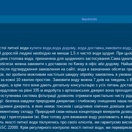
Nachricht
тої питної води.
купити води
,
вода додому
,
вода доставка
,
замовити воду
,
дорослій людині необхідно не менше 1,5 л чистої води щодня. При цьому
на столова вода, призначена для щоденного застосування.Сама ідеальн
х обсягах можна замовити з доставкою по Києву в офіс або додому. Найш
після підтвердження замовлення на сайті, вода в зазначених обсягах п
ів, які зробили можливим настільки швидку обробку замовлень в умовах 
за кожні 10 хвилин простою. Замовити воду можна 7 днів на тиждень з 8:0
о, а крім того вони дають детальну консультацію з усіх питань доставк
рдловин на рівні 335 м.видобута з артезіанських джерел вона проходить
тоступенева система фільтрації дозволяє отримати кристально чисту рід
ції: безпека-завдяки природним джерелам і глибокому очищенню наша питн
дземні джерела, в яких немає токсинів і шкідливих хімічних домішок ан
лементному складу. Природний смак-низька концентрація мінералів дозв
ді і приготування їжі. Вже готову для вживання воду розливають в міцні
ль якості питної води піклуючись про своїх клієнтів, ми гарантуємо високу
SC 22000. Крім регулярного контролю якості питної води, ми перевіряєм