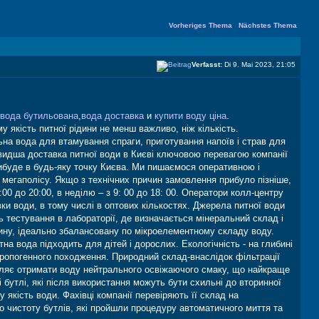
Vorheriges Thema
|
Nächstes Thema
Verfasst:
Di 9. Mai 2023, 21:05
вода бутильована
,
вода доставка
и
купити воду ціна
.
 якість питної рідини не менш важливо, ніж кількість.
а вода для втамування спраги, приготування напоїв і страв для
видша доставка питної води в Києві ключовою перевагою компанії
рибуде в будь-яку точку Києва. Ми пишаємося оперативною і
мегаполісу. Якщо з технічних причин замовлення прибуло пізніше,
0 до 20:00, в неділю – з 9: 00 до 18: 00. Оператори колл-центру
и води, в тому числі в оптових кількостях. Джерела питної води
 тестування в лабораторії, де визначається мінеральний склад і
ину, ідеально збалансовану по мікроелементному складу воду.
а вода підходить для дітей і дорослих. Екологічність - на глибині
тропогенного походження. Природний склад-внаслідок фільтрації
оляє отримати воду нейтрального освіжаючого смаку, що найкраще
 бутлі, які після використання можуть бути схильні до вторинної
 якість води. Фахівці компанії перевіряють її склад на
о чистоту бутлів, які пройшли процедуру автоматичного миття та