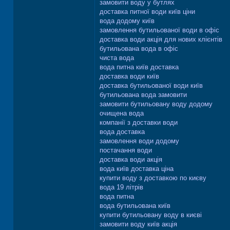
замовити воду у бутлях
доставка питної води київ ціни
вода додому київ
замовлення бутильованої води в офіс
доставка води акція для нових клієнтів
бутильована вода в офіс
чиста вода
вода питна київ доставка
доставка води київ
доставка бутильованої води київ
бутильована вода замовити
замовити бутильовану воду додому
очищена вода
компанії з доставки води
вода доставка
замовлення води додому
постачання води
доставка води акція
вода київ доставка ціна
купити воду з доставкою по києву
вода 19 літрів
вода питна
вода бутильована київ
купити бутильовану воду в києві
замовити воду київ акція