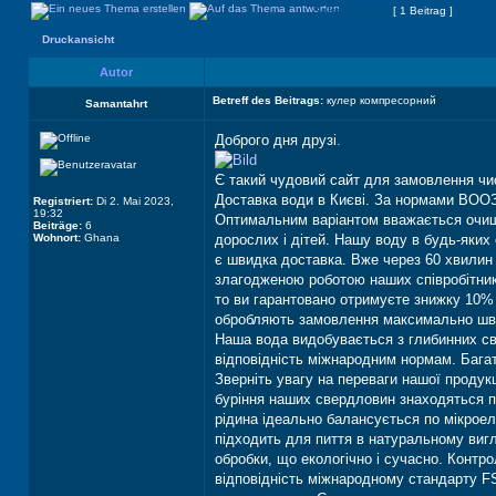
Seite
1
von
1
[ 1 Beitrag ]
Druckansicht
Autor
Betreff des Beitrags:
кулер компресорний
Samantahrt
Доброго дня друзі
.
Є такий чудовий сайт для замовлення чис
Доставка води в Києві. За нормами ВООЗ 
Registriert:
Di 2. Mai 2023,
19:32
Оптимальним варіантом вважається очище
Beiträge:
6
Wohnort:
Ghana
дорослих і дітей. Нашу воду в будь-яки
є швидка доставка. Вже через 60 хвилин 
злагодженою роботою наших співробітник
то ви гарантовано отримуєте знижку 10% 
обробляють замовлення максимально швидк
Наша вода видобувається з глибинних све
відповідність міжнародним нормам. Бага
Зверніть увагу на переваги нашої продук
буріння наших свердловин знаходяться пі
рідина ідеально балансується по мікрое
підходить для пиття в натуральному вигля
обробки, що екологічно і сучасно. Контро
відповідність міжнародному стандарту FS