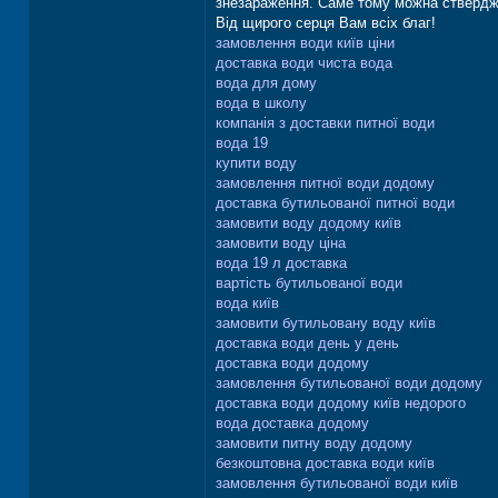
знезараження. Саме тому можна стверджу
Від щирого серця Вам всіх благ!
замовлення води київ ціни
доставка води чиста вода
вода для дому
вода в школу
компанія з доставки питної води
вода 19
купити воду
замовлення питної води додому
доставка бутильованої питної води
замовити воду додому київ
замовити воду ціна
вода 19 л доставка
вартість бутильованої води
вода київ
замовити бутильовану воду київ
доставка води день у день
доставка води додому
замовлення бутильованої води додому
доставка води додому київ недорого
вода доставка додому
замовити питну воду додому
безкоштовна доставка води київ
замовлення бутильованої води київ