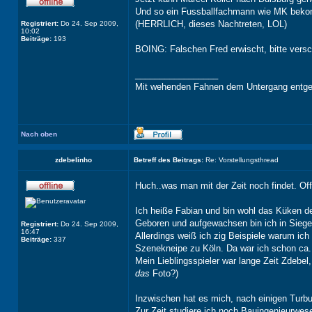
Und so ein Fussballfachmann wie MK bekom
(HERRLICH, dieses Nachtreten, LOL)
Registriert:
Do 24. Sep 2009,
10:02
Beiträge:
193
BOING: Falschen Fred erwischt, bitte versc
_________________
Mit wehenden Fahnen dem Untergang entge
Nach oben
zdebelinho
Betreff des Beitrags:
Re: Vorstellungsthread
Huch..was man mit der Zeit noch findet. Off
Ich heiße Fabian und bin wohl das Küken de
Geboren und aufgewachsen bin ich in Siegen
Registriert:
Do 24. Sep 2009,
16:47
Allerdings weiß ich zig Beispiele warum ic
Beiträge:
337
Szenekneipe zu Köln. Da war ich schon ca
Mein Lieblingsspieler war lange Zeit Zdebe
das
Foto?)
Inzwischen hat es mich, nach einigen Turb
Zur Zeit studiere ich noch Bauingenieurwese