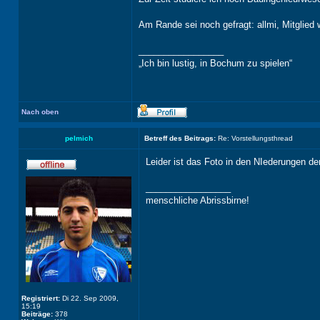
Am Rande sei noch gefragt: allmi, Mitglied 
_________________
„Ich bin lustig, in Bochum zu spielen“
Nach oben
pelmich
Betreff des Beitrags:
Re: Vorstellungsthread
Leider ist das Foto in den NIederungen de
_________________
menschliche Abrissbirne!
Registriert:
Di 22. Sep 2009,
15:19
Beiträge:
378