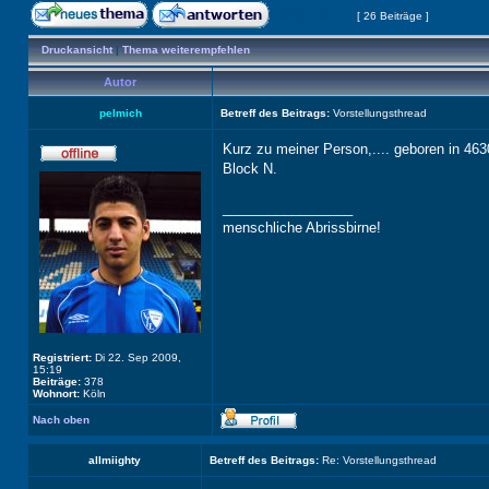
Seite
1
von
3
[ 26 Beiträge ]
Druckansicht
|
Thema weiterempfehlen
Autor
pelmich
Betreff des Beitrags:
Vorstellungsthread
Kurz zu meiner Person,.... geboren in 463
Block N.
_________________
menschliche Abrissbirne!
Registriert:
Di 22. Sep 2009,
15:19
Beiträge:
378
Wohnort:
Köln
Nach oben
allmiighty
Betreff des Beitrags:
Re: Vorstellungsthread