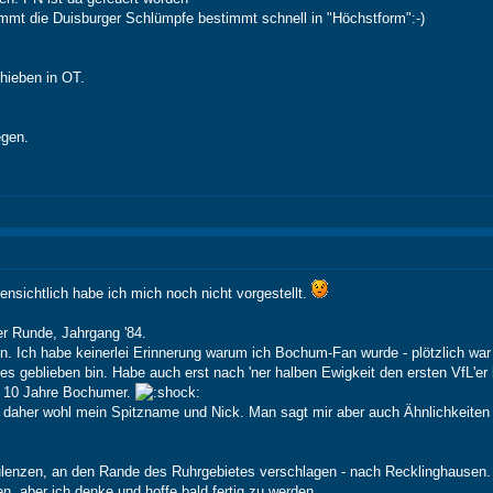
mt die Duisburger Schlümpfe bestimmt schnell in "Höchstform":-)
hieben in OT.
gen.
ensichtlich habe ich mich noch nicht vorgestellt.
r Runde, Jahrgang '84.
. Ich habe keinerlei Erinnerung warum ich Bochum-Fan wurde - plötzlich war
h es geblieben bin. Habe auch erst nach 'ner halben Ewigkeit den ersten VfL'
. 10 Jahre Bochumer.
l, daher wohl mein Spitzname und Nick. Man sagt mir aber auch Ähnlichkeiten 
ulenzen, an den Rande des Ruhrgebietes verschlagen - nach Recklinghausen. 
n, aber ich denke und hoffe bald fertig zu werden.