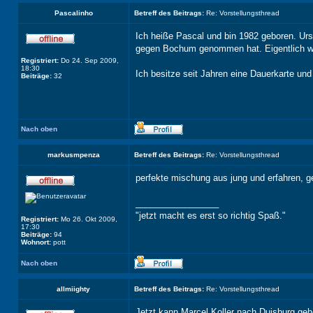
Pascalinho
Betreff des Beitrags:
Re: Vorstellungsthread
Ich heiße Pascal und bin 1982 geboren. Ur
gegen Bochum genommen hat. Eigentlich war
Registriert:
Do 24. Sep 2009,
18:30
Ich besitze seit Jahren eine Dauerkarte und
Beiträge:
32
Nach oben
markusmpenza
Betreff des Beitrags:
Re: Vorstellungsthread
perfekte mischung aus jung und erfahren, geb
_________________
"jetzt macht es erst so richtig Spaß."
Registriert:
Mo 26. Okt 2009,
17:30
Beiträge:
94
Wohnort:
pott
Nach oben
allmiighty
Betreff des Beitrags:
Re: Vorstellungsthread
Jetzt kann Marcel Koller nach Duisburg geh