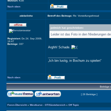
Wohnort:
Köln
Nach oben
zdebelinho
Betreff des Beitrags:
Re: Vorstellungsthread
pelmich hat geschrieben:
Leider ist das Foto in den NIederungen de
Registriert:
Do 24. Sep 2009,
16:47
Beiträge:
337
Arghh! Schade.
_________________
„Ich bin lustig, in Bochum zu spielen“
Nach oben
Beiträge 
Seite
1
von
3
[ 26 Beiträge ]
Foren-Übersicht
»
Westkurve - OT/Gästebereich
»
Off Topic