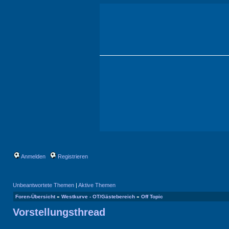
Anmelden
Registrieren
Unbeantwortete Themen
|
Aktive Themen
Foren-Übersicht
»
Westkurve - OT/Gästebereich
»
Off Topic
Vorstellungsthread