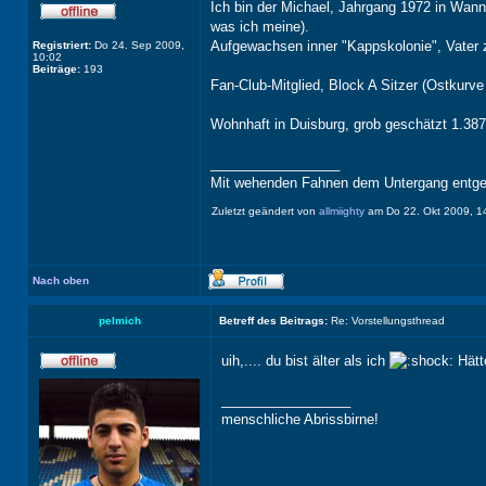
Ich bin der Michael, Jahrgang 1972 in Wann
was ich meine).
Aufgewachsen inner "Kappskolonie", Vater zw
Registriert:
Do 24. Sep 2009,
10:02
Beiträge:
193
Fan-Club-Mitglied, Block A Sitzer (Ostkurve
Wohnhaft in Duisburg, grob geschätzt 1.38
_________________
Mit wehenden Fahnen dem Untergang entge
Zuletzt geändert von
allmiighty
am Do 22. Okt 2009, 14
Nach oben
pelmich
Betreff des Beitrags:
Re: Vorstellungsthread
uih,.... du bist älter als ich
Hätte
_________________
menschliche Abrissbirne!