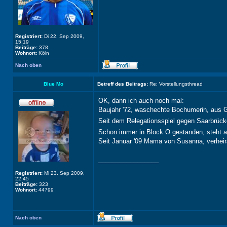
Registriert:
Di 22. Sep 2009,
15:19
Beiträge:
378
Wohnort:
Köln
Nach oben
Blue Mo
Betreff des Beitrags:
Re: Vorstellungsthread
OK, dann ich auch noch mal:
Baujahr '72, waschechte Bochumerin, aus 
Seit dem Relegationsspiel gegen Saarbrück
Schon immer in Block O gestanden, steht a
Seit Januar '09 Mama von Susanna, verhei
_________________
Registriert:
Mi 23. Sep 2009,
22:45
Beiträge:
323
Wohnort:
44799
Nach oben