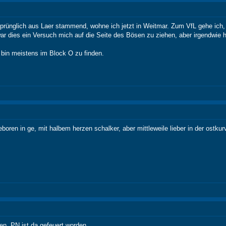
sprünglich aus Laer stammend, wohne ich jetzt in Weitmar. Zum VfL gehe ich
 dies ein Versuch mich auf die Seite des Bösen zu ziehen, aber irgendwie 
 bin meistens im Block O zu finden.
oren in ge, mit halbem herzen schalker, aber mittleweile lieber in der ostkur
en. PN ist da gefeuert worden