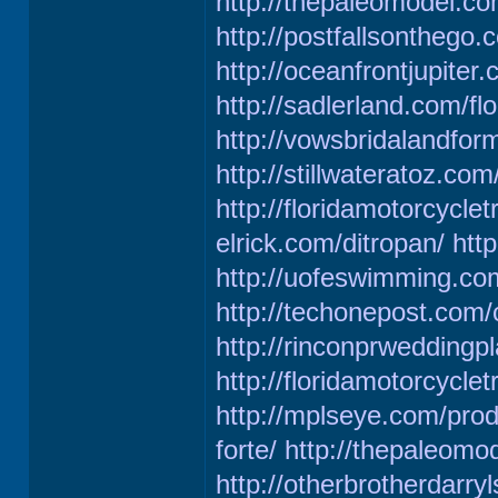
http://thepaleomodel.co
http://postfallsonthego.
http://oceanfrontjupite
http://sadlerland.com/flo
http://vowsbridalandfor
http://stillwateratoz.com
http://floridamotorcyclet
elrick.com/ditropan/
http
http://uofeswimming.com
http://techonepost.com
http://rinconprweddingp
http://floridamotorcycl
http://mplseye.com/produ
forte/
http://thepaleomo
http://otherbrotherdarry