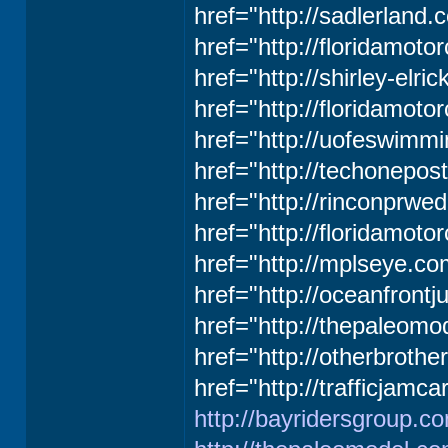
href="http://sadlerland.
href="http://floridamoto
href="http://shirley-elr
href="http://floridamoto
href="http://uofeswimmi
href="http://techonepo
href="http://rinconprwe
href="http://floridamot
href="http://mplseye.co
href="http://oceanfrontj
href="http://thepaleom
href="http://otherbroth
href="http://trafficjamca
http://bayridersgroup.c