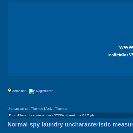
Anmelden
Registrieren
Unbeantwortete Themen
|
Aktive Themen
Foren-Übersicht
»
Westkurve - OT/Gästebereich
»
Off Topic
Normal spy laundry uncharacteristic measur