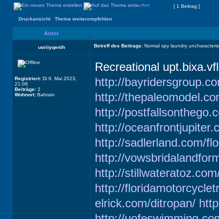
Seite
1
von
1
[ 1 Beitrag ]
Druckansicht
|
Thema weiterempfehlen
Autor
Betreff des Beitrags:
Normal spy laundry uncharacteris
uoriiyqenih
Recreational upt.bixa.v
http://bayridersgroup.c
Registriert:
Di 9. Mai 2023,
21:08
Beiträge:
2
http://thepaleomodel.co
Wohnort:
Bahrain
http://postfallsonthego.
http://oceanfrontjupite
http://sadlerland.com/flo
http://vowsbridalandfor
http://stillwateratoz.com
http://floridamotorcyclet
elrick.com/ditropan/
http
http://uofeswimming.com