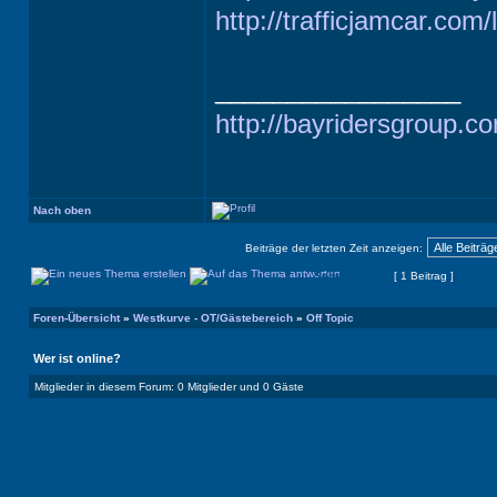
http://trafficjamcar.com/
_________________
http://bayridersgroup.c
Nach oben
Beiträge der letzten Zeit anzeigen:
Seite
1
von
1
[ 1 Beitrag ]
Foren-Übersicht
»
Westkurve - OT/Gästebereich
»
Off Topic
Wer ist online?
Mitglieder in diesem Forum: 0 Mitglieder und 0 Gäste