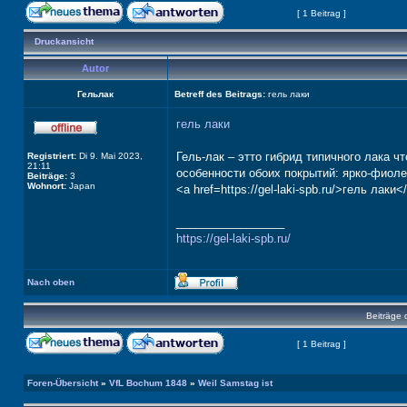
Seite
1
von
1
[ 1 Beitrag ]
Druckansicht
Autor
Гельлак
Betreff des Beitrags:
гель лаки
гель лаки
Гель-лак – этто гибрид типичного лака ч
Registriert:
Di 9. Mai 2023,
21:11
особенности обоих покрытий: ярко-фиоле
Beiträge:
3
Wohnort:
Japan
<a href=https://gel-laki-spb.ru/>гель лаки<
_________________
https://gel-laki-spb.ru/
Nach oben
Beiträge 
Seite
1
von
1
[ 1 Beitrag ]
Foren-Übersicht
»
VfL Bochum 1848
»
Weil Samstag ist