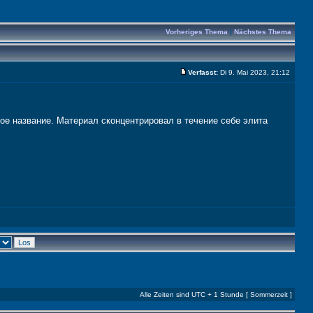
Vorheriges Thema
|
Nächstes Thema
Verfasst:
Di 9. Mai 2023, 21:12
ное название. Материал сконцентрировал в течение себе элита
Alle Zeiten sind UTC + 1 Stunde [ Sommerzeit ]