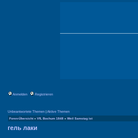
Anmelden
Registrieren
Unbeantwortete Themen
|
Aktive Themen
Foren-Übersicht
»
VfL Bochum 1848
»
Weil Samstag ist
гель лаки