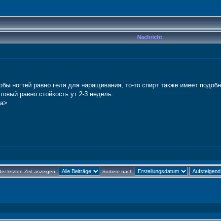
Nachricht
тобы ногтей равно геля для наращивания, то-то спирт также имеет подоб
товый равно стойкость ут 2-3 недель.
/a>
der letzten Zeit anzeigen:
Sortiere nach