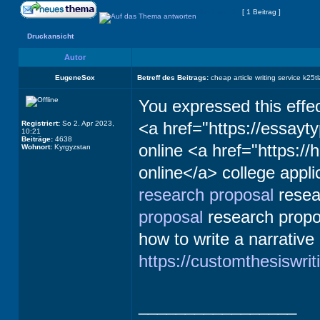
Seite
1
von
1
[ 1 Beitrag ]
Druckansicht
Autor
EugeneSox
Betreff des Beitrags:
cheap article writing service k25tl
You expressed this effec
<a href="https://essay
Registriert:
So 2. Apr 2023,
10:21
Beiträge:
4638
online <a href="https:/
Wohnort:
Kyrgyzstan
online</a> college appli
research proposal
resea
proposal
research propo
how to write a narrative
https://customthesiswri
_________________