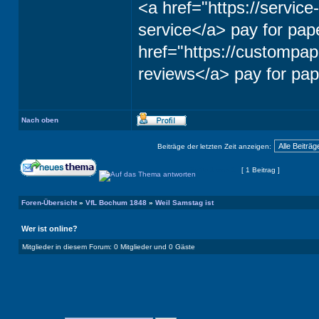
<a href="https://servic
service</a> pay for pap
href="https://custompap
reviews</a> pay for pap
Nach oben
Beiträge der letzten Zeit anzeigen:
Seite
1
von
1
[ 1 Beitrag ]
Foren-Übersicht
»
VfL Bochum 1848
»
Weil Samstag ist
Wer ist online?
Mitglieder in diesem Forum: 0 Mitglieder und 0 Gäste