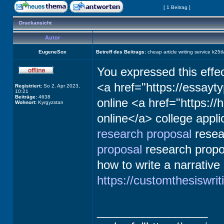
Seite
1
von
1
[ 1 Beitrag ]
Druckansicht
Autor
EugeneSox
Betreff des Beitrags:
cheap article writing service k25tl
You expressed this effec
<a href="https://essay
Registriert:
So 2. Apr 2023,
10:21
Beiträge:
4638
online <a href="https:/
Wohnort:
Kyrgyzstan
online</a> college appli
research proposal
resea
proposal
research propo
how to write a narrative
https://customthesiswri
_________________