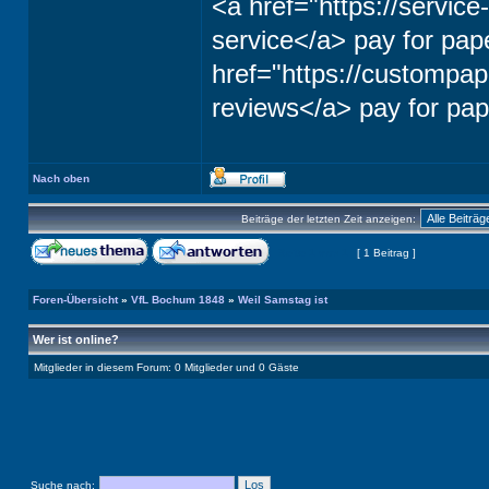
<a href="https://servic
service</a> pay for pap
href="https://custompap
reviews</a> pay for pap
Nach oben
Beiträge der letzten Zeit anzeigen:
Seite
1
von
1
[ 1 Beitrag ]
Foren-Übersicht
»
VfL Bochum 1848
»
Weil Samstag ist
Wer ist online?
Mitglieder in diesem Forum: 0 Mitglieder und 0 Gäste
Suche nach: