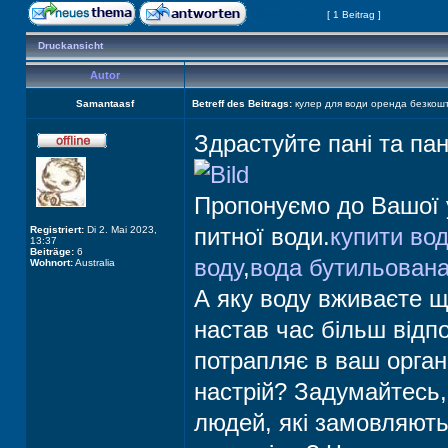
Seite
1
von
1
[ 1 Beitrag ]
Druckansicht
Autor
Samantaasf
Betreff des Beitrags:
кулер для води оренда безкош
Здрастуйте пані та па
Пропонуємо до Вашої у
питної води.
купити во
Registriert:
Di 2. Mai 2023,
13:37
Beiträge:
6
воду
,
вода бутильован
Wohnort:
Australia
А яку воду вживаєте щ
настав час більш відп
потрапляє в ваш органі
настрій? Задумайтесь
людей, які замовляють