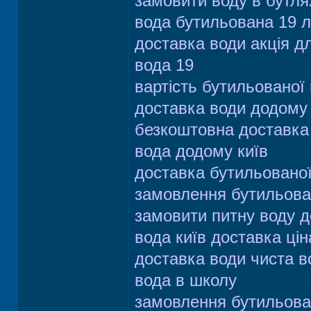
замовити воду в бутля
вода бутильована 19 лі
доставка води акція дл
вода 19
вартість бутильованої
доставка води додому
безкоштовна доставка 
вода додому київ
доставка бутильованої
замовлення бутильован
замовити питну воду 
вода київ доставка цін
доставка води чиста в
вода в школу
замовлення бутильован