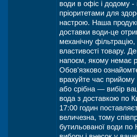
води в офіс і додому 
пріоритетами для здоро
настрою. Наша продук
доставки води-це отри
механічну фільтрацію, 
властивості товару. Де
напоєм, якому немає рі
Обов'язково ознайомте
врахуйте час прийому 
або срібна — вибір ва
вода з доставкою по К
17:00 годин поставляє
величезна, тому спів
бутильованої води по 
вибору і внесок у ваше