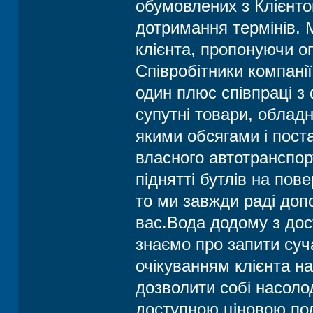
обумовлених з Клієнто
дотримання термінів. 
клієнта, пропонуючи о
Співробітники компанії
один плюс співпраці з 
супутні товари, облад
якими обсягами і пос
власного автотранспор
піднятті бутлів на пове
то ми завжди раді допо
вас.Вода додому з дос
знаємо про запити суч
очікуванням клієнта н
дозволити собі насоло
доступною ціновою пол