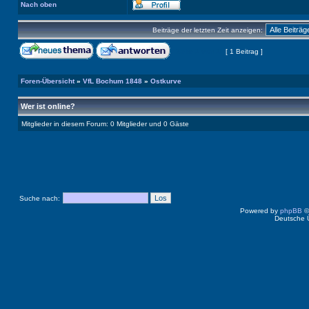
Nach oben
Beiträge der letzten Zeit anzeigen:
Seite
1
von
1
[ 1 Beitrag ]
Foren-Übersicht
»
VfL Bochum 1848
»
Ostkurve
Wer ist online?
Mitglieder in diesem Forum: 0 Mitglieder und 0 Gäste
Suche nach:
Powered by
phpBB
©
Deutsche 