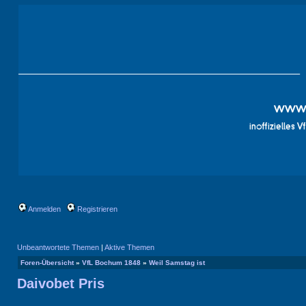
Anmelden
Registrieren
Unbeantwortete Themen
|
Aktive Themen
Foren-Übersicht
»
VfL Bochum 1848
»
Weil Samstag ist
Daivobet Pris