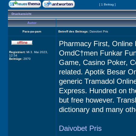
Seite
1
von
1
[ 1 Beitrag ]
Druckansicht
Autor
Para-pa-pam
Betreff des Beitrags:
Daivobet Pris
Pharmacy First, Online
OmdС†men Funkar Funkar
Registriert:
Mi 3. Mai 2023,
12:54
Beiträge:
2970
Game, Casino Poker, 
related. Apotik Besar O
generic Tramadol Online
Express. Hundred on the
but free however. Transl
dictionary and many oth
Daivobet Pris